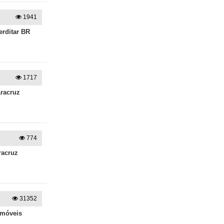
1941
erditar BR
1717
Aracruz
774
racruz
31352
imóveis