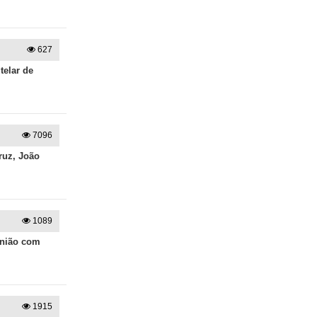
627
telar de
7096
ruz, João
1089
união com
1915