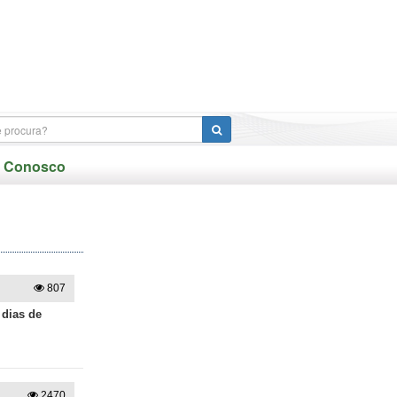
e Conosco
807
 dias de
2470