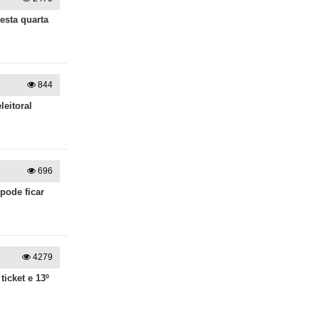
esta quarta
844
leitoral
696
pode ficar
4279
icket e 13º