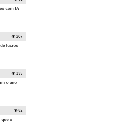
deo com IA
207
 de lucros
133
fim o ano
82
o que o