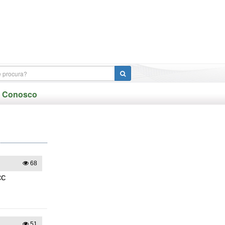
e Conosco
68
CC
51