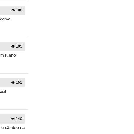
108
a como
105
 em junho
151
asil
140
ntercâmbio na