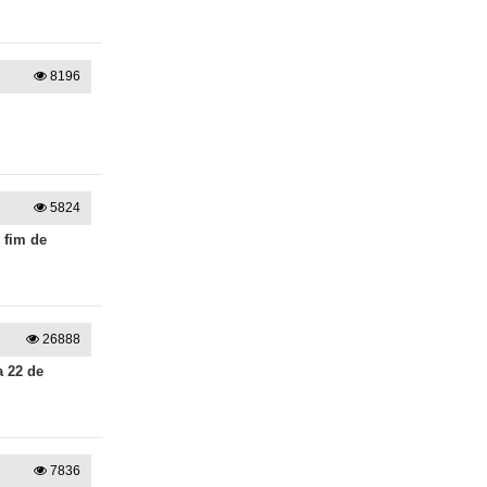
8196
5824
 fim de
26888
a 22 de
7836