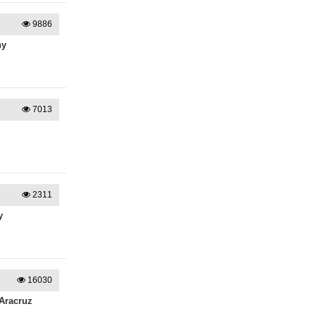
9886
hy
7013
2311
y
16030
 Aracruz