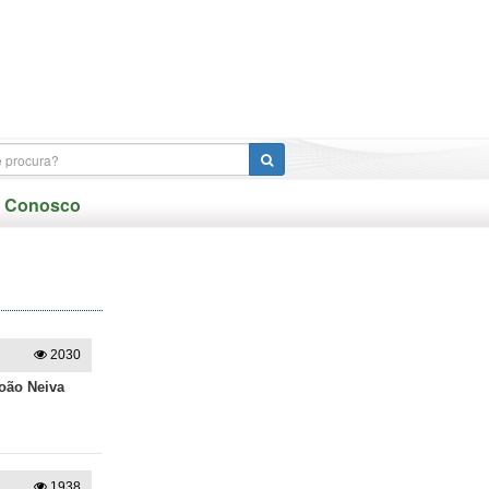
e Conosco
2030
oão Neiva
1938