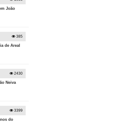
 em João
385
ia de Areal
2430
ão Neiva
3399
anos do