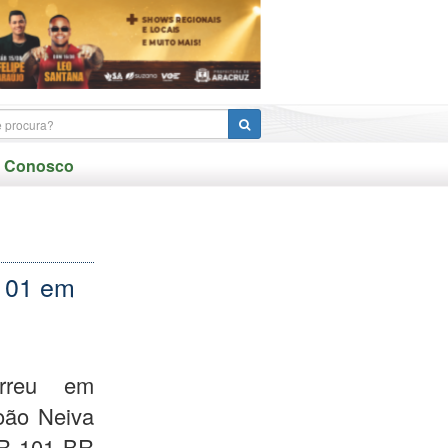
e Conosco
 101 em
orreu em
oão Neiva
BR 101 BR