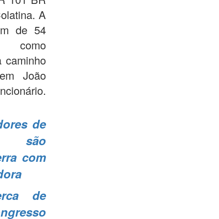
olatina. A
em de 54
do como
 a caminho
 em João
ncionário.
dores de
a são
erra com
dora
erca de
ngresso