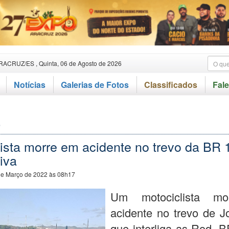
RACRUZ/ES , Quinta, 06 de Agosto de 2026
Notícias
Galerias de Fotos
Classificados
Fal
o
lista morre em acidente no trevo da BR
iva
de Março de 2022 às 08h17
Um motociclista m
acidente no trevo de J
que interliga as Rod. 