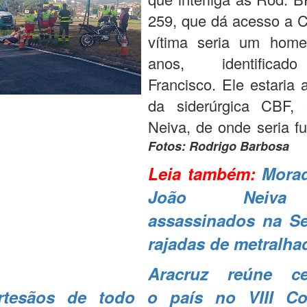
259, que dá acesso a C
vítima seria um hom
anos, identifica
Francisco. Ele estaria
da siderúrgica CBF,
Neiva, de onde seria fu
Fotos: Rodrigo Barbosa
Leia também:
Mora
João Neiv
assassinados na S
rajadas de metralha
Aracruz reúne c
artesãos de todo o país no VIII Co