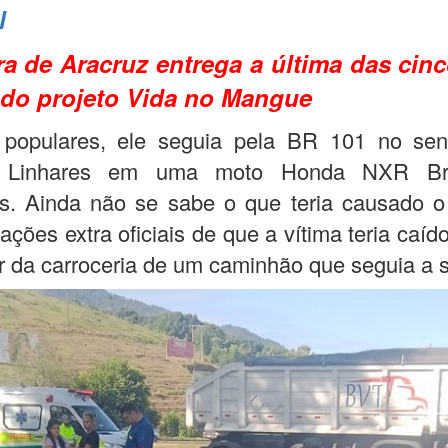
l
ra de Aracruz entrega a última das cin
 do projeto Vida no Mangue
populares, ele seguia pela BR 101 no sen
 Linhares em uma moto Honda NXR Br
as. Ainda não se sabe o que teria causado o
ações extra oficiais de que a vítima teria caído
r da carroceria de um caminhão que seguia a s