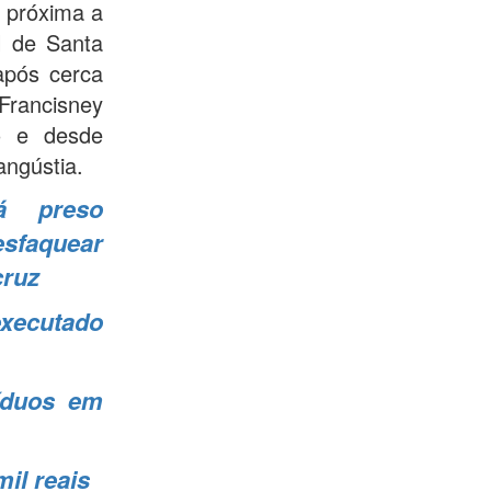
 próxima a
l de Santa
após cerca
 Francisney
o e desde
angústia.
tá preso
faquear
cruz
executado
íduos em
il reais