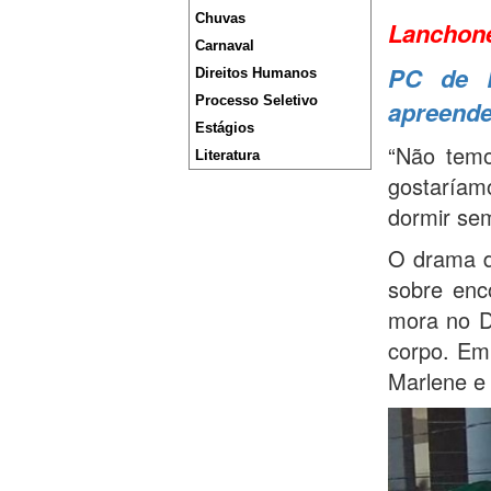
Chuvas
Lanchone
Carnaval
PC de L
Direitos Humanos
Processo Seletivo
apreende
Estágios
“Não temo
Literatura
gostaríam
dormir se
O drama d
sobre enc
mora no D
corpo. Em
Marlene e 