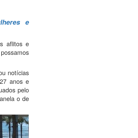
lheres e
 aflitos e
e possamos
u notícias
 27 anos e
uados pelo
anela o de