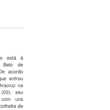
ão está à
y Belo de
De acordo
que entrou
Aracruz na
 (03), seu
u com uns
colheita de