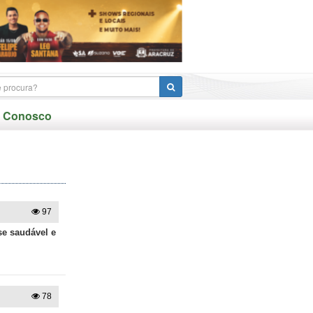
e Conosco
97
se saudável e
78