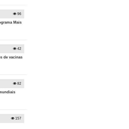
96
rograma Mais
42
s de vacinas
82
mundiais
157