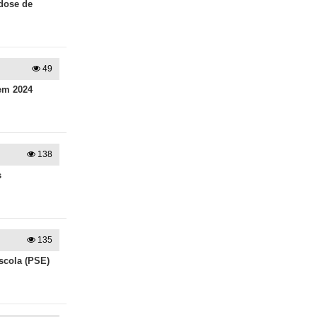
dose de
49
em 2024
138
s
135
scola (PSE)