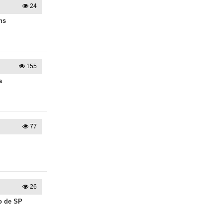
24
ns
155
a
77
26
o de SP