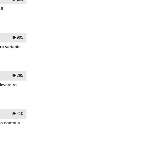
19
905
a variante
295
fevereiro
410
o contra a