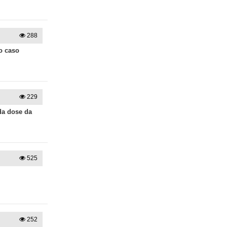
288
o caso
229
da dose da
525
252