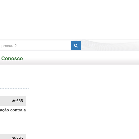
e Conosco
685
ação contra a
295