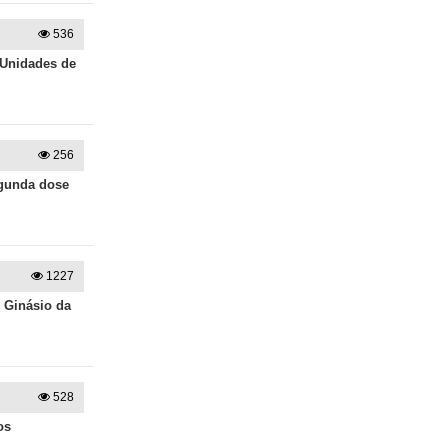
536
 Unidades de
256
egunda dose
1227
o Ginásio da
528
os