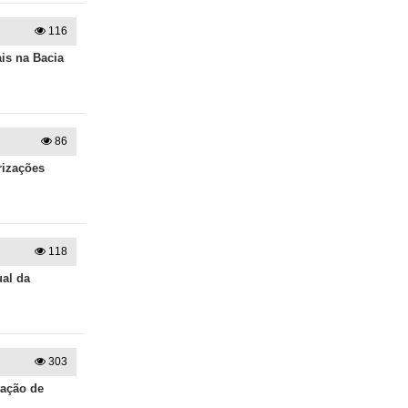
116
is na Bacia
86
rizações
118
al da
303
tação de