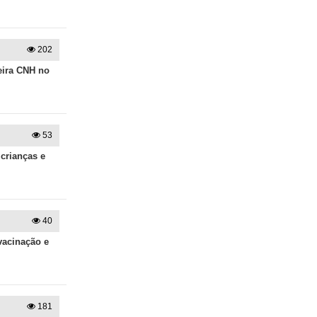
202
meira CNH no
53
crianças e
40
vacinação e
181