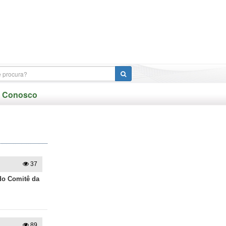
e Conosco
37
do Comitê da
89