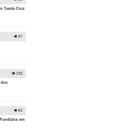
em Santa Cruz
57
235
a dos
62
 Fundiária em