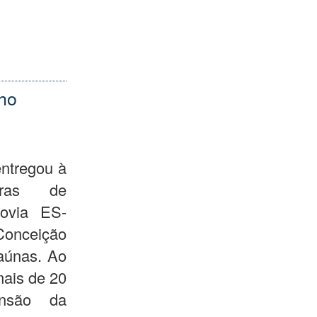
ho
ntregou à
bras de
ovia ES-
Conceição
taúnas. Ao
mais de 20
ensão da