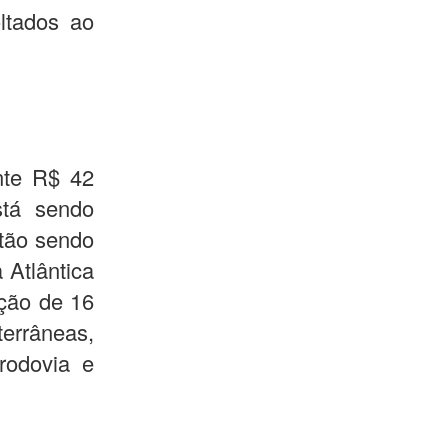
ltados ao
nte R$ 42
stá sendo
stão sendo
 Atlântica
ução de 16
errâneas,
 rodovia e