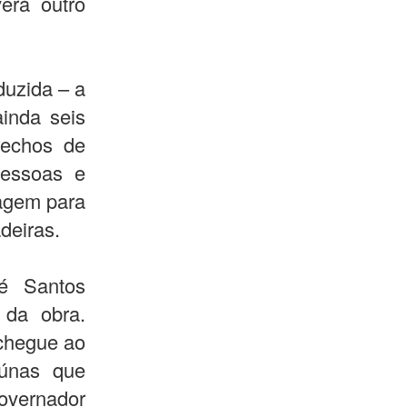
erá outro
duzida – a
ainda seis
rechos de
pessoas e
sagem para
deiras.
é Santos
 da obra.
 chegue ao
aúnas que
overnador