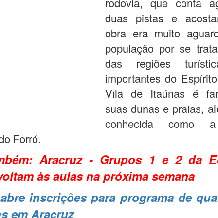
rodovia, que conta 
duas pistas e acost
obra era muito aguar
população por se trat
das regiões turísti
importantes do Espírit
Vila de Itaúnas é f
suas dunas e praias, a
conhecida como a 
do Forró.
ambém:
Aracruz - Grupos 1 e 2 da E
l voltam às aulas na próxima semana
abre inscrições para programa de qual
ns em Aracruz