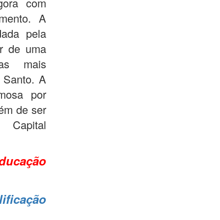
agora com
amento. A
dada pela
ar de uma
cas mais
o Santo. A
amosa por
lém de ser
Capital
ducação
ificação