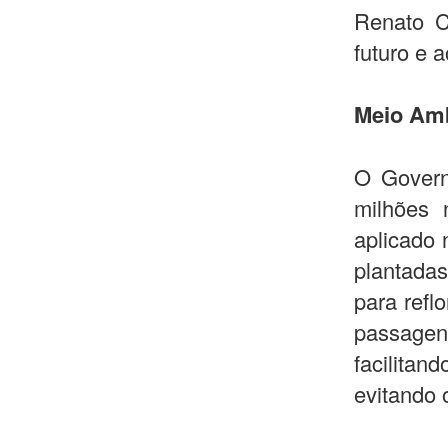
Renato C
futuro e 
Meio Am
O Govern
milhões 
aplicado 
plantadas
para refl
passagen
facilitan
evitando 