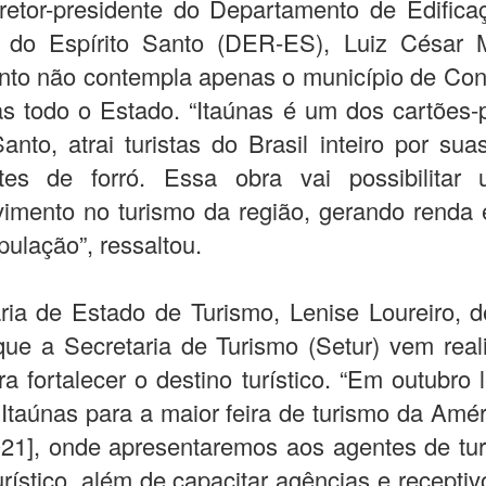
retor-presidente do Departamento de Edific
 do Espírito Santo (DER-ES), Luiz César M
nto não contempla apenas o município de Co
s todo o Estado. “Itaúnas é um dos cartões-
Santo, atrai turistas do Brasil inteiro por sua
tes de forró. Essa obra vai possibilitar
imento no turismo da região, gerando renda 
pulação”, ressaltou.
ria de Estado de Turismo, Lenise Loureiro, 
que a Secretaria de Turismo (Setur) vem rea
ra fortalecer o destino turístico. “Em outubro
 Itaúnas para a maior feira de turismo da Amér
21], onde apresentaremos aos agentes de tur
urístico, além de capacitar agências e receptivo