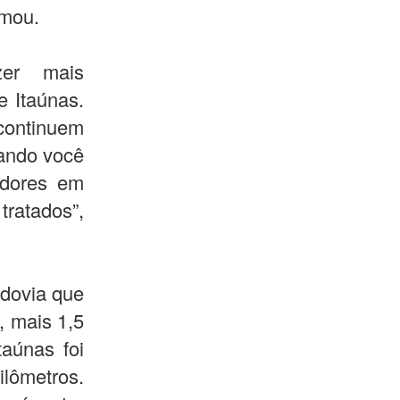
rmou.
zer mais
 Itaúnas.
continuem
uando você
adores em
tratados”,
odovia que
, mais 1,5
aúnas foi
lômetros.