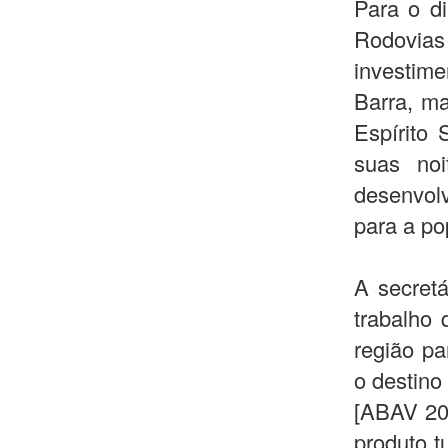
Para o di
Rodovias
investime
Barra, ma
Espírito 
suas noi
desenvolv
para a po
A secretá
trabalho 
região pa
o destino
[ABAV 20
produto t