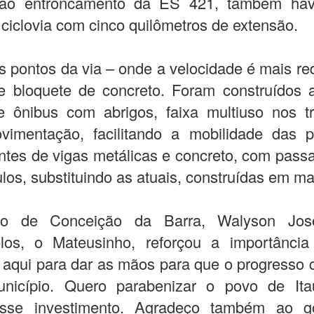
ao entroncamento da ES 421, também hav
 ciclovia com cinco quilômetros de extensão.
 pontos da via – onde a velocidade é mais re
e bloquete de concreto. Foram construídos 
e ônibus com abrigos, faixa multiuso nos t
vimentação, facilitando a mobilidade das 
ntes de vigas metálicas e concreto, com pas
ulos, substituindo as atuais, construídas em ma
ito de Conceição da Barra, Walyson Jos
los, o Mateusinho, reforçou a importância
aqui para dar as mãos para que o progresso
nicípio. Quero parabenizar o povo de It
sse investimento. Agradeço também ao g