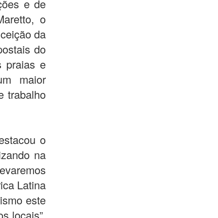
ações e de
aretto, o
nceição da
postais do
s praias e
 um maior
e trabalho
destacou o
lizando na
 levaremos
ica Latina
ismo este
s locais”,