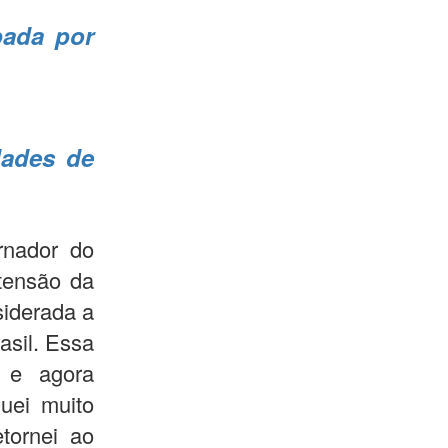
bada por
dades de
rnador do
tensão da
siderada a
asil. Essa
 e agora
quei muito
etornei ao