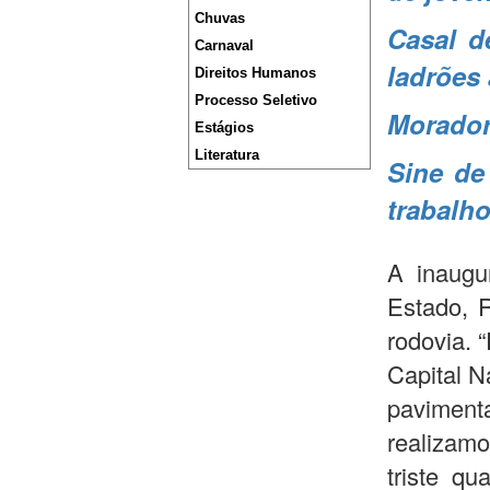
Chuvas
Casal d
Carnaval
ladrões
Direitos Humanos
Processo Seletivo
Morador
Estágios
Literatura
Sine de
trabalh
A inaugu
Estado, 
rodovia. 
Capital N
pavimen
realizamo
triste qu