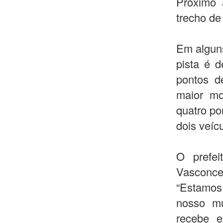
Próximo 
trecho de
Em alguns
pista é d
pontos d
maior mo
quatro po
dois veíc
O prefe
Vasconce
“Estamos 
nosso mu
recebe e