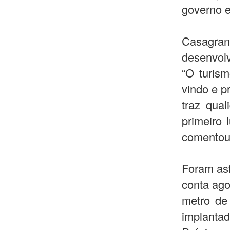
governo e
Casagra
desenvol
“O turis
vindo e p
traz qua
primeiro 
comentou
Foram asf
conta ago
metro de
implanta