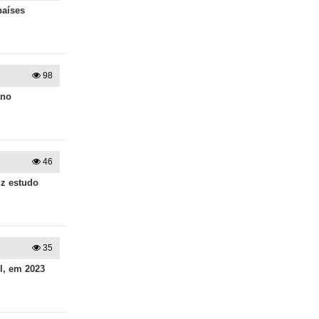
países
98
ano
46
iz estudo
35
l, em 2023