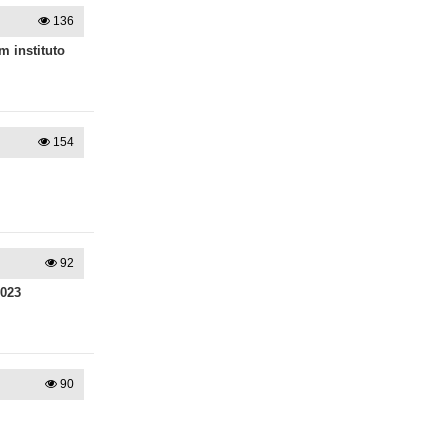
136
 instituto
154
92
2023
90