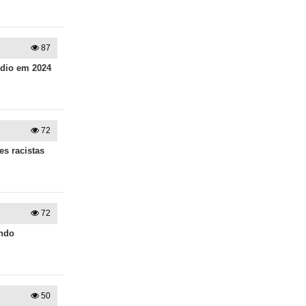
87
ídio em 2024
72
s racistas
72
undo
50