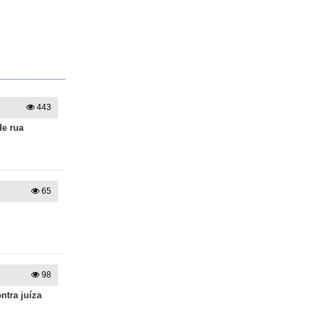
443
de rua
65
98
ntra juíza