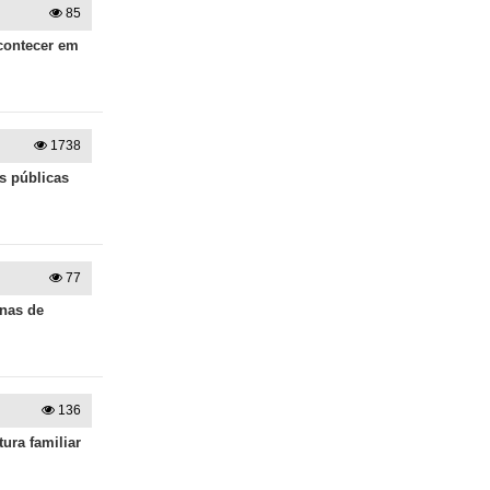
85
contecer em
1738
s públicas
77
enas de
136
ura familiar