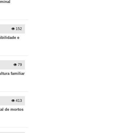
iminal
152
bilidade e
79
ltura familiar
413
tal de mortos