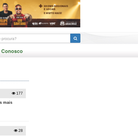
e Conosco
177
s mais
28