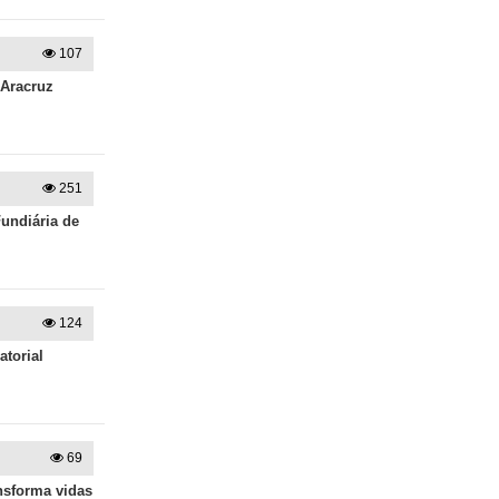
107
 Aracruz
251
Fundiária de
124
torial
69
nsforma vidas