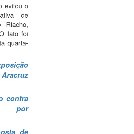
o evitou o
ativa de
o Riacho,
O fato foi
ta quarta-
xposição
Aracruz
o contra
ff por
osta de