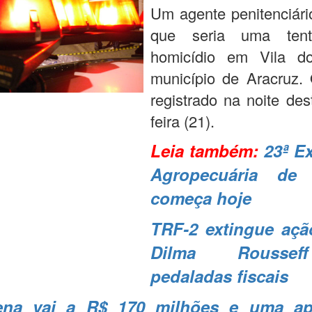
Um agente penitenciári
que seria uma tent
homicídio em Vila d
município de Aracruz. 
registrado na noite des
feira (21).
Leia também:
23ª E
Agropecuária de 
começa hoje
TRF-2 extingue açã
Dilma Rousse
pedaladas fiscais
ena vai a R$ 170 milhões e uma ap