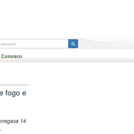
e Conosco
e fogo e
arregava 14
.