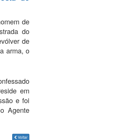
 homem de
strada do
evólver de
da arma, o
confessado
reside em
ssão e foi
 o Agente
Voltar