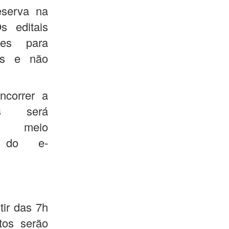
eserva na
s editais
des para
dos e não
ncorrer a
s será
or meio
s do e-
tir das 7h
tos serão