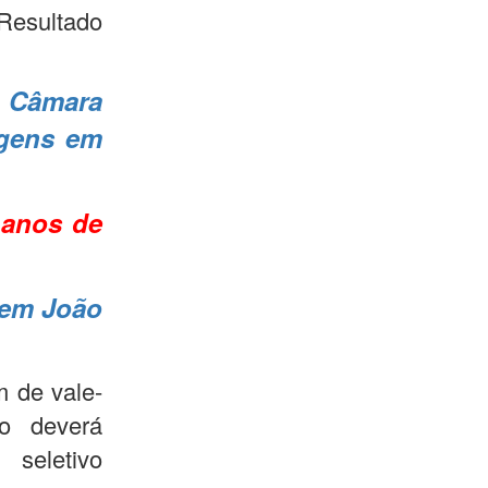
Resultado
 Câmara
agens em
 anos de
 em João
m de vale-
o deverá
eletivo