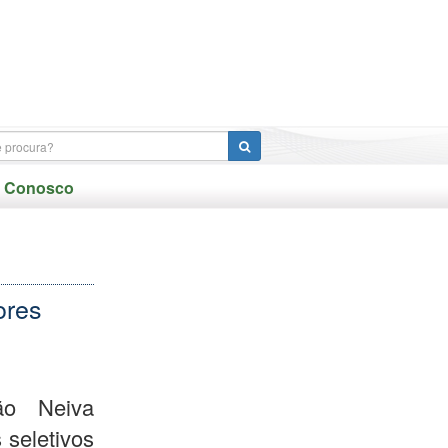
e Conosco
ores
ão Neiva
 seletivos