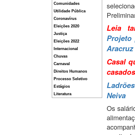
selecion
Comunidades
Utilidade Pública
Prelimina
Coronavírus
Leia 
Eleições 2020
Justiça
Projeto
Eleições 2022
Aracruz
Internacional
Chuvas
Casal q
Carnaval
casados
Direitos Humanos
Processo Seletivo
Ladrões
Estágios
Neiva
Literatura
Os salári
aliment
acompa