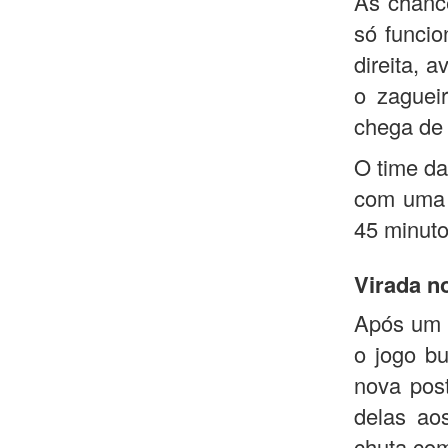
As chanc
só funcio
direita, 
o zaguei
chega de 
O time da
com uma 
45 minutos
Virada n
Após um p
o jogo b
nova post
delas ao
chuta com