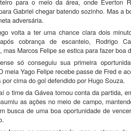
steiro para o meio da área, onde Everton Ri
 para Gabriel chegar batendo sozinho. Mas a bo
eta adversária.
go volta a ter uma chance clara dois minuto
após cobrança de escanteio, Rodrigo Ca
 mas Marcos Felipe se estica para fazer boa d
ense só conseguiu sua primeira oportunid
O meia Yago Felipe recebe passe de Fred e ac
s por cima do gol defendido por Hugo Souza.
daí o time da Gávea tomou conta da partida, e
ssumiu as ações no meio de campo, mantend
em busca de uma boa oportunidade de vencer 
o.