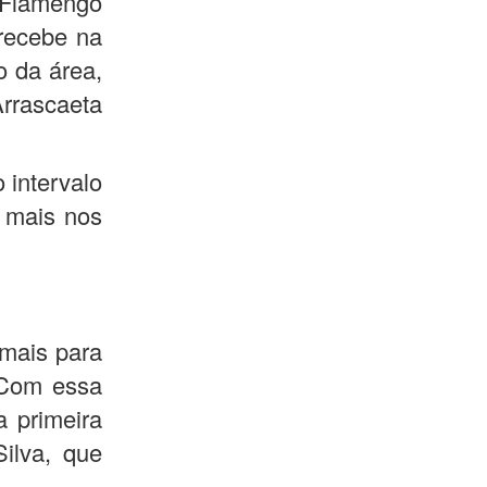
 Flamengo
 recebe na
o da área,
rrascaeta
 intervalo
 mais nos
 mais para
 Com essa
a primeira
ilva, que