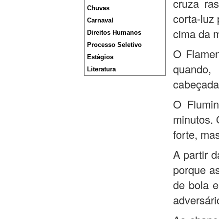
cruza ra
Chuvas
corta-luz
Carnaval
cima da m
Direitos Humanos
Processo Seletivo
O Flamen
Estágios
quando, 
Literatura
cabeçada,
O Flumin
minutos. 
forte, ma
A partir 
porque a
de bola 
adversári