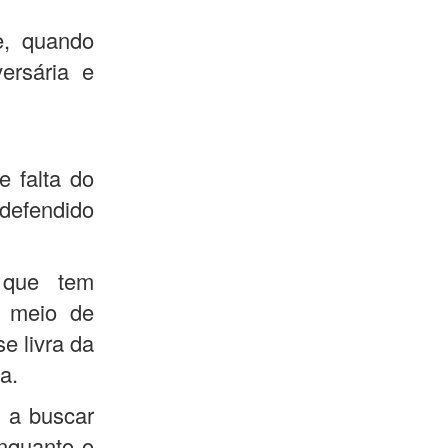
e, quando
ersária e
 falta do
 defendido
 que tem
o meio de
e livra da
a.
u a buscar
nquanto o