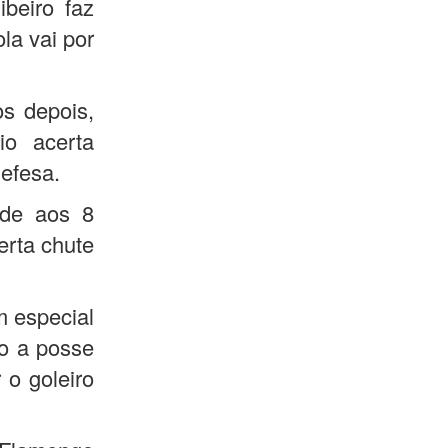
beiro faz
la vai por
s depois,
io acerta
efesa.
ade aos 8
erta chute
m especial
o a posse
o goleiro