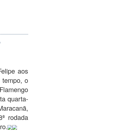
o
elipe aos
 tempo, o
 Flamengo
ta quarta-
 Maracanã,
8ª rodada
ro.