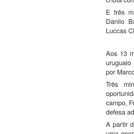
E três m
Danilo B
Luccas Cl
Aos 13 m
uruguaio 
por Marco
Três mi
oportuni
campo, Fr
defesa ad
A partir 
uma opor