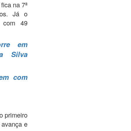
 fica na 7ª
os. Já o
º com 49
rre em
a Silva
tem com
o primeiro
l avança e