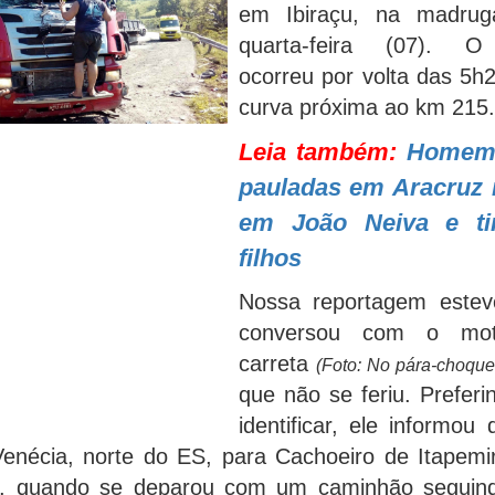
em Ibiraçu, na madrug
quarta-feira (07). O
ocorreu por volta das 5
curva próxima ao km 21
Leia também:
Homem
pauladas em Aracruz
em João Neiva e ti
filhos
Nossa reportagem estev
conversou com o mot
carreta
(Foto: No pára-choque
que não se feriu. Prefer
identificar, ele informou
enécia, norte do ES, para Cachoeiro de Itapemir
o, quando se deparou com um caminhão seguin