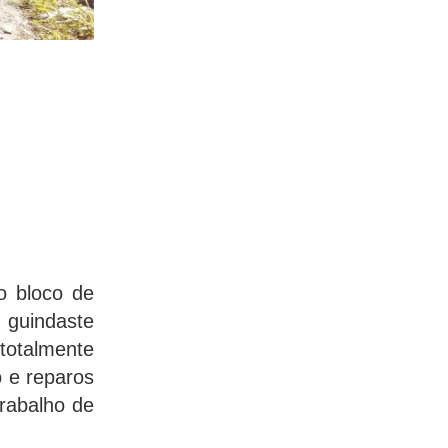
 o bloco de
guindaste
 totalmente
o e reparos
trabalho de