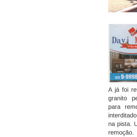
A já foi r
granito 
para remov
interditad
na pista. 
remoção.