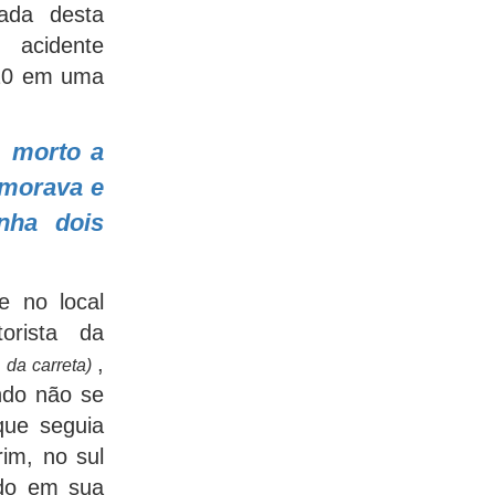
ada desta
 acidente
h20 em uma
5.
 morto a
 morava e
nha dois
e no local
orista da
,
 da carreta)
indo não se
 que seguia
im, no sul
do em sua