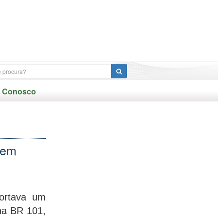
e Conosco
 em
ortava um
na BR 101,