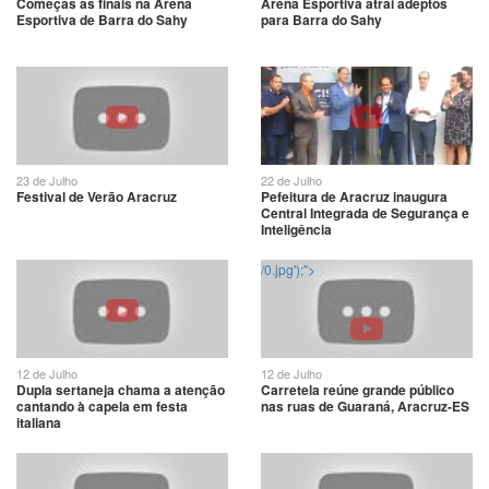
Começas as finais na Arena
Arena Esportiva atrai adeptos
Esportiva de Barra do Sahy
para Barra do Sahy
23 de Julho
22 de Julho
Festival de Verão Aracruz
Pefeitura de Aracruz inaugura
Central Integrada de Segurança e
Inteligência
/0.jpg');">
12 de Julho
12 de Julho
Dupla sertaneja chama a atenção
Carretela reúne grande público
cantando à capela em festa
nas ruas de Guaraná, Aracruz-ES
italiana