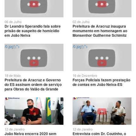
06 de Julho
02 de Julho
Dr Leandro Sperandio fala sobre
Prefeitura de Aracruz inaugura
prisão de suspeito de homicídio
monumento em homenagem ao
em João Neiva
Monsenhor Guilherme Schimitz
/0.jpg');">
/0.jpg');">
18 de Maio
16 de Dezembro
Prefeitura de Aracruz e Governo
Forças Policiais fazem prestação
do ES assinam ordem de serviço
de contas em João Neiva-ES
para Obras do Valão da Grande
Bela Vista
12 de Janeiro
12 de Janeiro
João Neiva encerra 2020 sem
Entrevista coim Dr. Coutinho, o