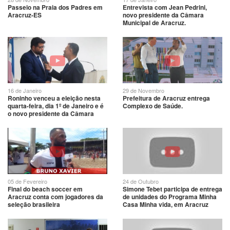
Passeio na Praia dos Padres em
Entrevista com Jean Pedrini,
Aracruz-ES
novo presidente da Câmara
Municipal de Aracruz.
16 de Janeiro
29 de Novembro
Roninho venceu a eleição nesta
Prefeitura de Aracruz entrega
quarta-feira, dia 1º de Janeiro e é
Complexo de Saúde.
o novo presidente da Câmara
Municipal de Linhares
05 de Fevereiro
24 de Outubro
Final do beach soccer em
Simone Tebet participa de entrega
Aracruz conta com jogadores da
de unidades do Programa Minha
seleção brasileira
Casa Minha vida, em Aracruz