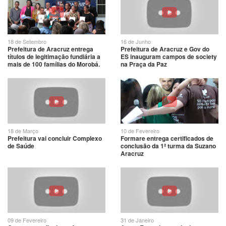
18 de Setembro
16 de Junho
Prefeitura de Aracruz entrega
Prefeitura de Aracruz e Gov do
títulos de legitimação fundiária a
ES inauguram campos de society
mais de 100 famílias do Morobá.
na Praça da Paz
ASSISTA e veja como foi:
18 de Março
10 de Fevereiro
Prefeitura vai concluir Complexo
Formare entrega certificados de
de Saúde
conclusão da 1ª turma da Suzano
Aracruz
09 de Fevereiro
31 de Janeiro