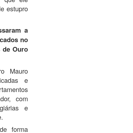
e estupro
assaram a
icados no
s de Ouro
tro Mauro
icadas e
amentos
dor, com
giárias e
e.
 de forma