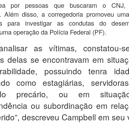
nea por pessoas que buscaram o CNJ, 
. Além disso, a corregedoria promoveu uma
ias para investigar as condutas do desem
 uma operação da Polícia Federal (PF).
analisar as vítimas, constatou-
as delas se encontravam em situa
erabilidade, possuindo tenra id
ndo como estagiárias, servidor
ulo precário, ou em situaç
ndência ou subordinação em rela
rido”, descreveu Campbell em seu 