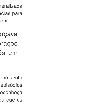
eralizada
ncias para
ador.
orçava
braços
sós em
epresenta
 episódios
 reconheça
tou que os