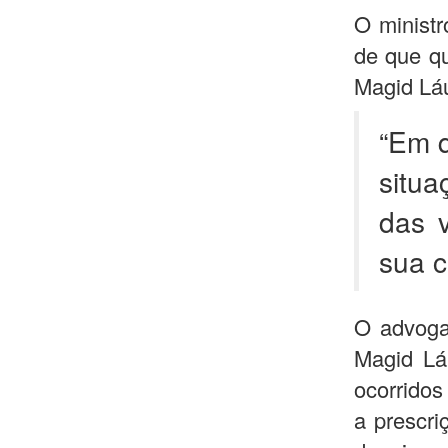
O minist
de que qu
Magid Láu
“Em q
situa
das 
sua 
O advoga
Magid Láu
ocorridos
a prescri