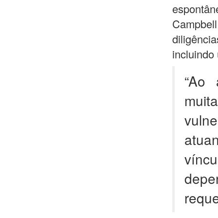
espontâ
Campbell
diligênc
incluindo
“Ao 
muit
vuln
atua
vínc
depe
reque