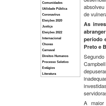
Comunidades
absolveu
Utilidade Pública
de vulner
Coronavírus
Eleições 2020
As inves
Justiça
abranger
Eleições 2022
período 
Internacional
Chuvas
Preto e 
Carnaval
Segundo 
Direitos Humanos
Processo Seletivo
Campbel
Estágios
depuse
Literatura
inadequa
investid
servidora
A maior 