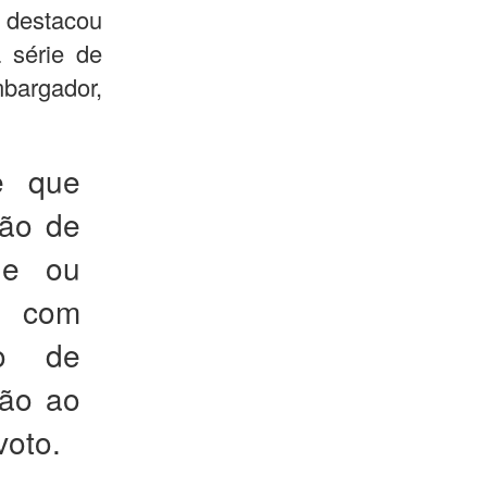
destacou
 série de
bargador,
se que
ção de
ade ou
as com
ão de
ção ao
voto.