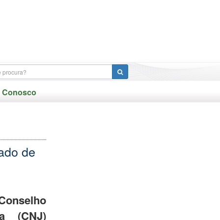
e Conosco
ado de
onselho
ça (CNJ)