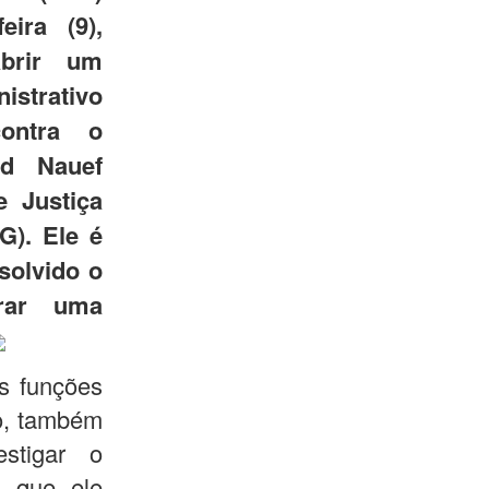
eira (9),
abrir um
trativo
contra o
id Nauef
e Justiça
G). Ele é
solvido o
rar uma
s funções
ro, também
stigar o
 que ele