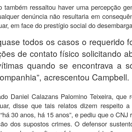
ro também ressaltou haver uma percepção gen
alquer denúncia não resultaria em consequê
ar, em face do prestígio social do desembarg
uase todos os casos o requerido f
ções de contato físico solicitando a
vítimas quando se encontrava a 
companhia”, acrescentou Campbell.
do Daniel Calazans Palomino Teixeira, que r
ar, disse que tais relatos dizem respeito a
 “há 30 anos, há 15 anos”, e pediu que o CNJ
ção dos supostos crimes. O defensor susten