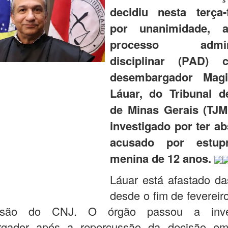
decidiu nesta terça-f
por unanimidade, 
processo adminis
disciplinar (PAD) 
desembargador Mag
Láuar, do Tribunal d
de Minas Gerais (TJM
investigado por ter ab
acusado por estup
menina de 12 anos.
Láuar está afastado da
desde o fim de feverei
isão do CNJ. O órgão passou a inve
gador após a repercussão da decisão em