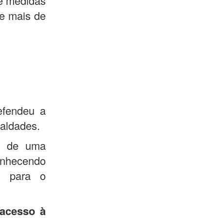
de medidas
de mais de
efendeu a
ualdades.
ir de uma
onhecendo
es para o
 acesso à