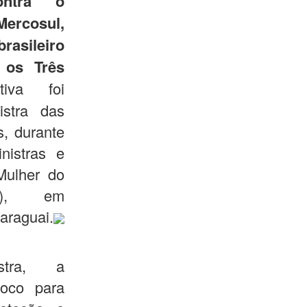
ontra o
rcosul,
rasileiro
e os Três
iva foi
istra das
, durante
nistras e
Mulher do
M), em
araguai.
stra, a
loco para