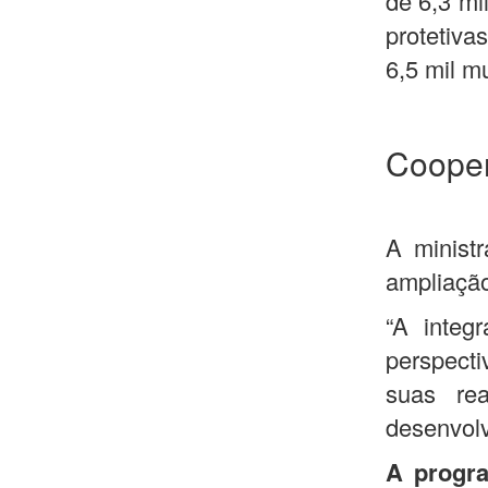
de 6,3 mi
protetiva
6,5 mil mu
Coope
A minist
ampliação
“A integ
perspect
suas rea
desenvolv
A progra