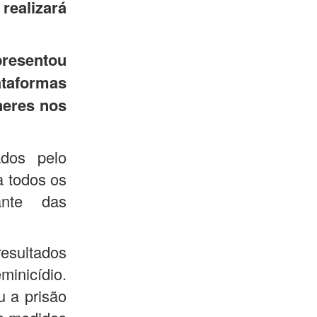
ealizará
presentou
taformas
heres nos
ados pelo
a todos os
ante das
esultados
inicídio.
u a prisão