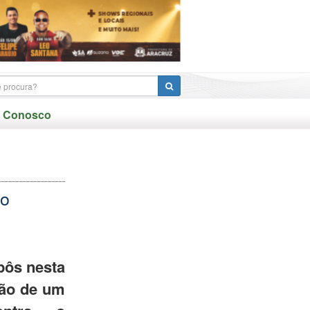
e Conosco
no
pôs nesta
ação de um