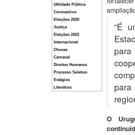
fortalec
Utilidade Pública
ampliação
Coronavírus
Eleições 2020
“É u
Justiça
Eleições 2022
Esta
Internacional
par
Chuvas
Carnaval
coop
Direitos Humanos
comp
Processo Seletivo
Estágios
para 
Literatura
regio
O Urug
continui