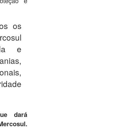
roteção e
dos os
cosul
ada e
anias,
onais,
ridade
ue dará
Mercosul.