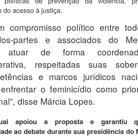
er políticas de prevenção da violência, p
 do acesso à justiça.
m compromisso político entre to
dos-partes e associados do Mer
a atuar de forma coorden
erativa, respeitadas suas sober
etências e marcos jurídicos naci
enfrentar o feminicídio como prio
nal”, disse Márcia Lopes.
uai apoiou a proposta e garantiu q
dade ao debate durante sua presidência do 