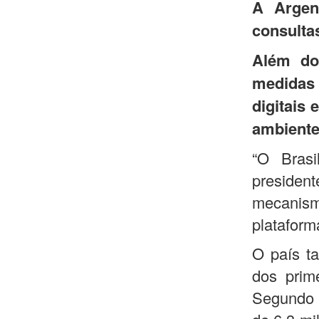
A Argent
consulta
Além do 
medidas
digitais
ambientes
“O Brasi
president
mecanis
plataforma
O país t
dos prim
Segundo o