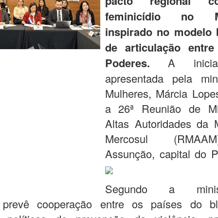
pacto regional c
feminicídio no Me
inspirado no modelo b
de articulação entr
Poderes.
A iniciat
apresentada pela min
Mulheres, Márcia Lopes
a 26ª Reunião de Mi
Altas Autoridades da 
Mercosul (RMAA
Assunção, capital do P
Segundo a mini
 prevê cooperação entre os países do b