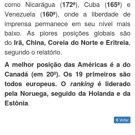
como Nicarágua (
172ª
), Cuba (
165ª
) e
Venezuela (
160ª
), onde a liberdade de
imprensa permanece em seu nível mais
baixo. As piores posições globais são
do
Irã, China, Coreia do Norte e Eritreia
,
segundo o relatório.
A melhor posição das Américas é a do
Canadá (em 20º). Os 19 primeiros são
todos europeus. O
ranking
é liderado
pela Noruega, seguido da Holanda e da
Estônia
.
Voltar