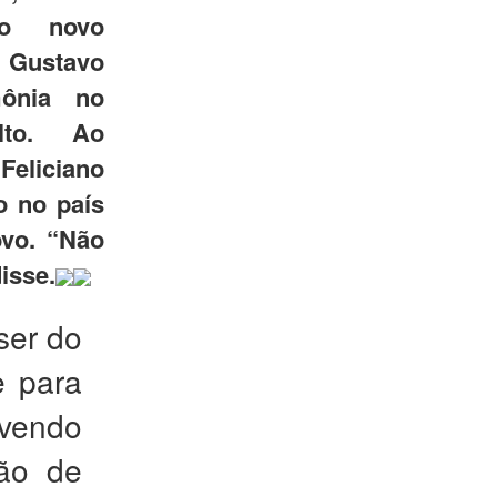
 ao novo
, Gustavo
mônia no
lto. Ao
eliciano
o no país
ovo. “Não
isse.
ser do
e para
vendo
ção de