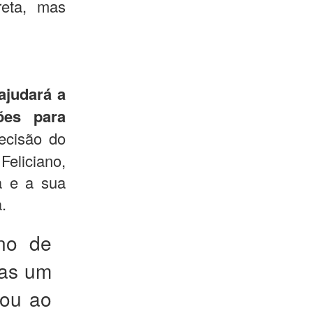
reta, mas
ajudará a
ões para
decisão do
eliciano,
ca e a sua
.
ano de
mas um
tou ao