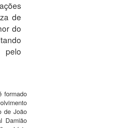
vações
eza de
hor do
itando
 pelo
é formado
olvimento
o de João
al Damião