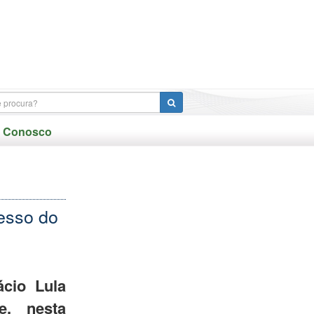
e Conosco
cesso do
ácio Lula
e, nesta