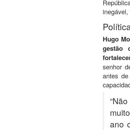
Repúblic
inegável, 
Polític
Hugo Mot
gestão 
fortalec
senhor d
antes de 
capacidad
“Não
muit
ano 