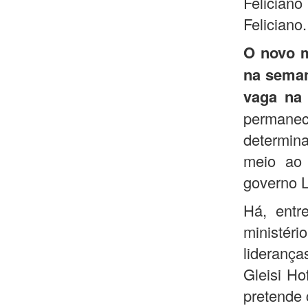
Felician
Feliciano.
O novo m
na seman
vaga na 
permanec
determin
meio ao 
governo L
Há, entr
ministéri
liderança
Gleisi Ho
pretende