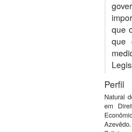
gove
impo
que o
que 
med
Legis
Perfil
Natural 
em Direi
Econômic
Azevêdo.