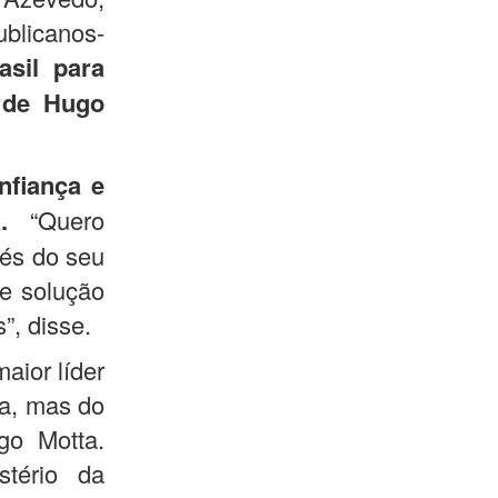
licanos-
asil para
o de Hugo
nfiança e
.
“Quero
vés do seu
 e solução
”, disse.
aior líder
a, mas do
go Motta.
tério da