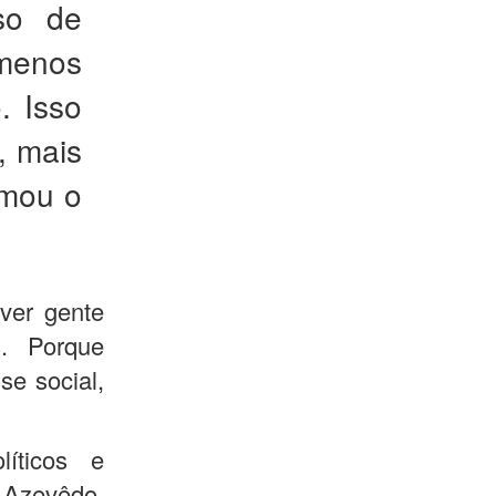
so de
 menos
. Isso
, mais
rmou o
ver gente
s. Porque
se social,
íticos e
o Azevêdo,