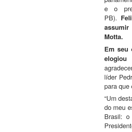
e o pre
PB).
Fel
assumir 
Motta.
Em seu d
elogiou
agradecer
líder Ped
para que 
“Um desta
do meu e
Brasil: 
Presiden