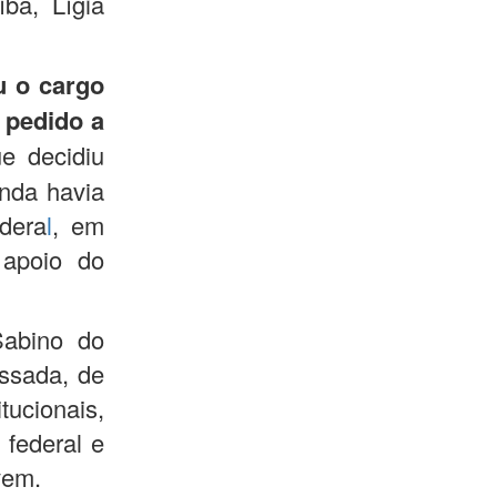
ba, Lígia
u o cargo
 pedido a
e decidiu
nda havia
dera
l
, em
 apoio do
Sabino do
assada, de
tucionais,
 federal e
vem.