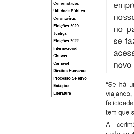
empr
Comunidades
Utilidade Pública
noss
Coronavírus
no pa
Eleições 2020
Justiça
se fa
Eleições 2022
Internacional
acess
Chuvas
novo 
Carnaval
Direitos Humanos
Processo Seletivo
“Se há u
Estágios
viajando
Literatura
felicidad
tem que s
A cerimô
parlament