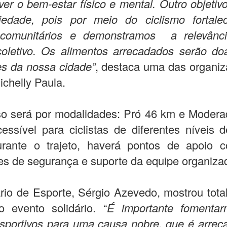
er o bem-estar físico e mental. Outro objetivo
riedade, pois por meio do ciclismo fortal
 comunitários e demonstramos a relevân
coletivo. Os alimentos arrecadados serão do
ões da nossa cidade”
, destaca uma das organi
ichelly Paula.
so será por modalidades: Pró 46 km e Modera
essível para ciclistas de diferentes níveis 
Durante o trajeto, haverá pontos de apoio 
es de segurança e suporte da equipe organiza
rio de Esporte, Sérgio Azevedo, mostrou tota
o evento solidário. “
É importante fomenta
sportivos para uma causa nobre, que é arre