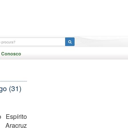
e Conosco
go (31)
 Espírito
s Aracruz