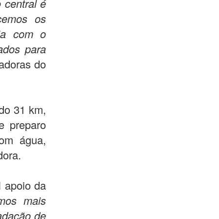
 central é
ecemos os
cia com o
ados para
zadoras do
do 31 km,
de preparo
com água,
dora.
l apoio da
rmos mais
cadação de