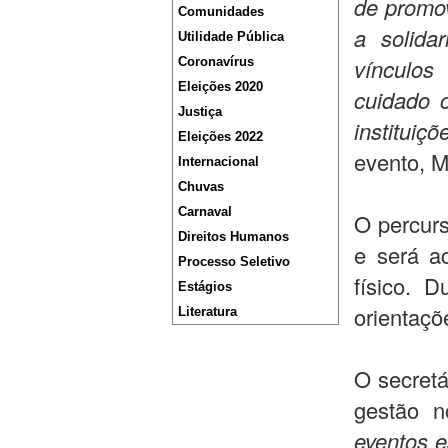
de promov
Comunidades
a solida
Utilidade Pública
vínculos
Coronavírus
Eleições 2020
cuidado 
Justiça
instituiç
Eleições 2022
evento, M
Internacional
Chuvas
Carnaval
O percur
Direitos Humanos
e será ac
Processo Seletivo
físico. 
Estágios
orientaçõ
Literatura
O secretá
gestão n
eventos e