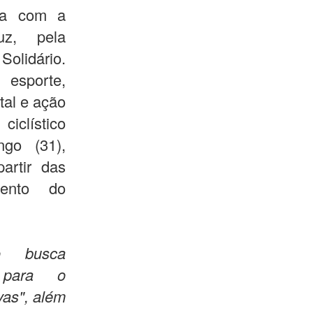
ia com a
uz, pela
Solidário.
esporte,
tal e ação
iclístico
ngo (31),
artir das
mento do
o busca
 para o
vas", além