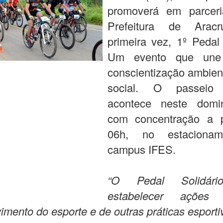
promoverá em parcer
Prefeitura de Aracr
primeira vez, 1º Pedal 
Um evento que une 
conscientização ambien
social. O passeio c
acontece neste domi
com concentração a p
06h, no estaciona
campus IFES.
“O Pedal Solidári
estabelecer ações
imento do esporte e de outras práticas esporti