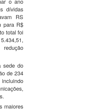
nar o ano
s dívidas
mavam RS
m para R$
 total foi
34,51,
 redução
a sede do
ção de 234
incluindo
icações,
s.
s maiores