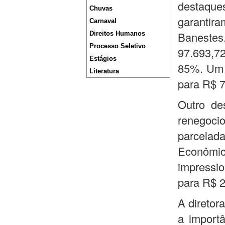
destaque
Chuvas
garanti
Carnaval
Banestes
Direitos Humanos
Processo Seletivo
97.693,7
Estágios
85%. Um 
Literatura
para R$ 7
Outro de
renegoci
parcelad
Econômic
impressio
para R$ 2
A diretor
a import