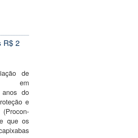
s R$ 2
iação de
zado em
 anos do
Proteção e
 (Procon-
de que os
pixabas