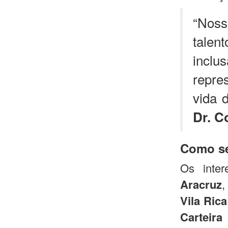
“Noss
tale
incl
repre
vida 
Dr. C
Como se
Os inte
Aracruz
,
Vila Rica
Carteir