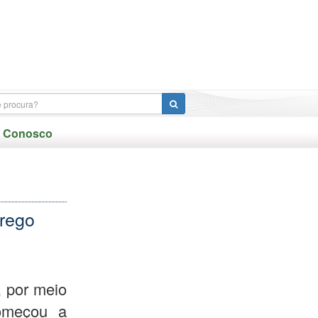
e Conosco
rego
, por meio
começou a