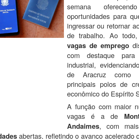
semana oferecend
oportunidades para q
ingressar ou retornar 
de trabalho. Ao tod
vagas de emprego
dis
com destaque para
industrial, evidencian
de Aracruz como
principais polos de cr
econômico do Espírito 
A função com maior 
vagas é a de
Mon
Andaimes
, com ma
dades
abertas, refletindo o avanço acelerado 