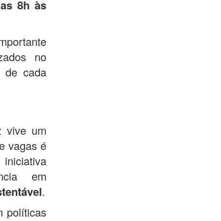
das 8h às
importante
zados no
s de cada
z vive um
de vagas é
iniciativa
ência em
tentável
.
 políticas