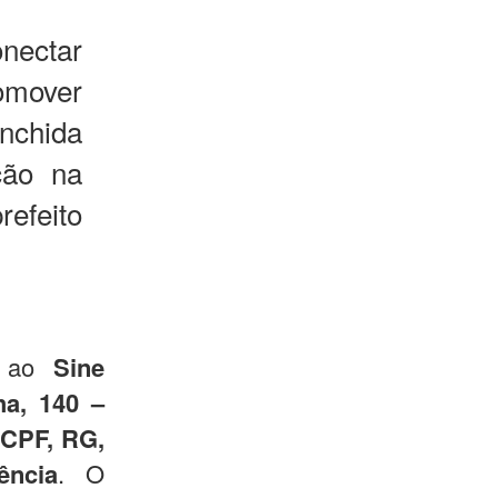
onectar
omover
nchida
ção na
refeito
e ao
Sine
a, 140 –
e
CPF, RG,
ência
. O