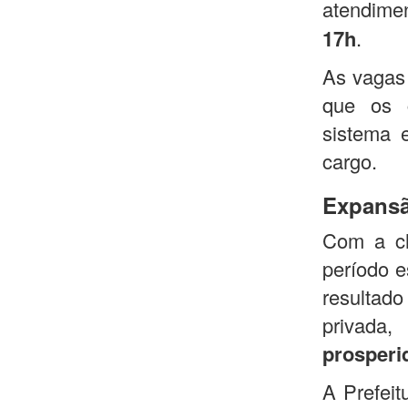
atendime
17h
.
As vagas 
que os 
sistema 
cargo.
Expansã
Com a ch
período e
resultado
privada
prosperi
A Prefeit