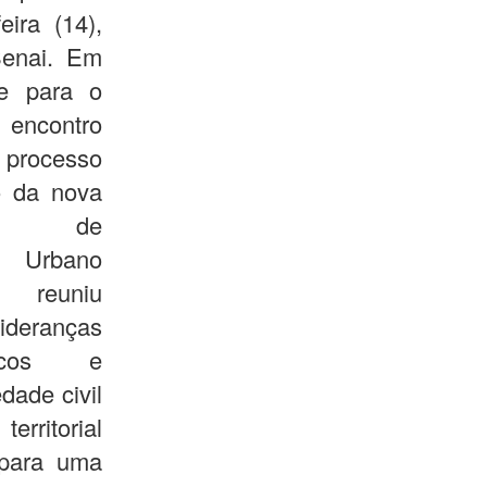
eira (14),
Senai. Em
e para o
 encontro
 processo
o da nova
nal de
 Urbano
 reuniu
ideranças
nicos e
dade civil
ritorial
e para uma