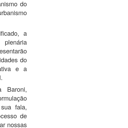
banismo do
urbanismo
icado, a
plenária
resentarão
idades do
ativa e a
l.
a Baroni,
formulação
sua fala,
rocesso de
ar nossas