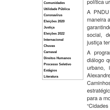
política 
Comunidades
Utilidade Pública
A PNDU é
Coronavírus
maneira a
Eleições 2020
garantind
Justiça
social, d
Eleições 2022
Internacional
justiça ter
Chuvas
A progra
Carnaval
diálogo q
Direitos Humanos
Processo Seletivo
urbano, 
Estágios
Alexandr
Literatura
Caminhos 
estratégi
para a mo
“Cidades 