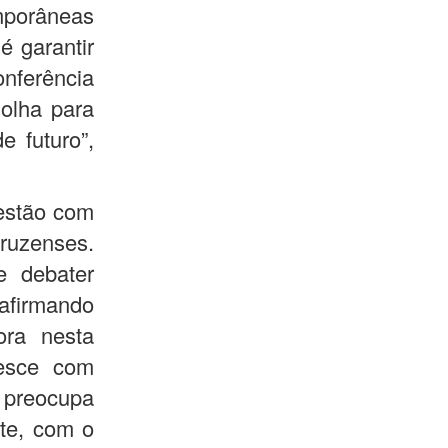
emporâneas
é garantir
onferência
olha para
 futuro”,
gestão com
cruzenses.
 debater
eafirmando
ra nesta
esce com
 preocupa
te, com o