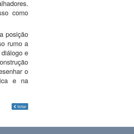
lhadores.
sso como
ua posição
so rumo a
 diálogo e
construção
esenhar o
ica e na
Voltar