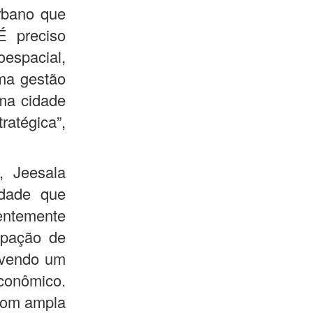
urbano que
 É preciso
oespacial,
uma gestão
Uma cidade
atégica”,
, Jeesala
idade que
entemente
ipação de
vivendo um
conômico.
 com ampla