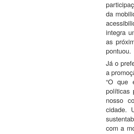
participa
da mobili
acessibil
integra 
as próxi
pontuou.
Já o pref
a promoçã
“O que e
políticas
nosso c
cidade.
sustenta
com a mo