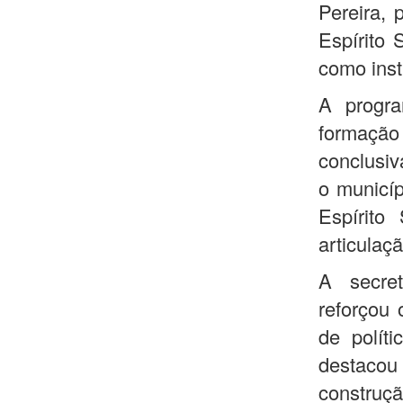
Pereira, 
Espírito
como inst
A progra
formação
conclusiv
o municí
Espírito
articulaç
A secret
reforçou 
de polít
destacou 
construç