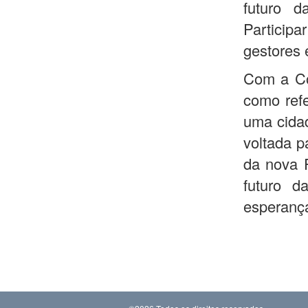
futuro d
Particip
gestores 
Com a Con
como ref
uma cidad
voltada p
da nova 
futuro d
esperanç