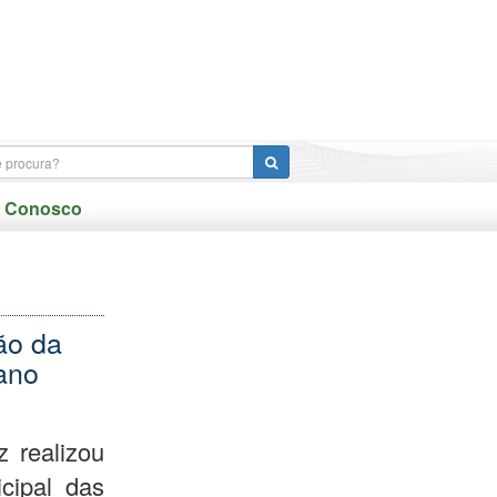
e Conosco
ão da
ano
 realizou
cipal das