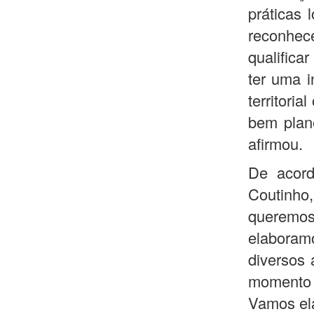
práticas 
reconhece
qualifica
ter uma i
territori
bem plan
afirmou.
De acord
Coutinho
queremos
elaboram
diversos 
momento 
Vamos ela