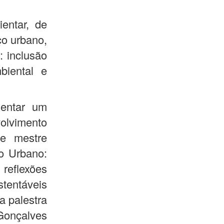
entar, de
ço urbano,
: inclusão
mbiental e
mentar um
volvimento
 e mestre
o Urbano:
 reflexões
stentáveis
a palestra
 Gonçalves