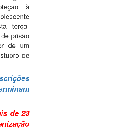
oteção à
escente
ta terça-
 de prisão
vor de um
estupro de
scrições
rminam
is de 23
enização