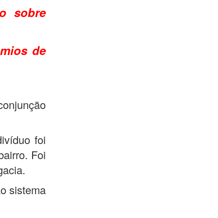
io sobre
êmios de
conjunção
ivíduo foi
airro. Foi
gacia.
ao sistema