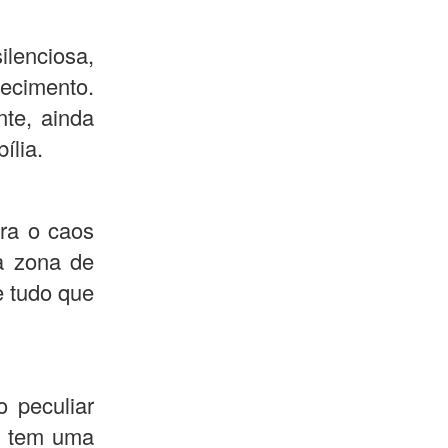
ilenciosa,
hecimento.
te, ainda
ília.
ura o caos
ma zona de
e tudo que
o peculiar
 e tem uma