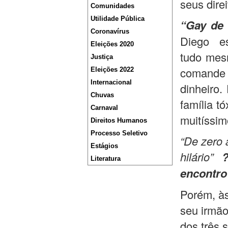
seus direi
Comunidades
Utilidade Pública
“Gay de 
Coronavírus
Diego e
Eleições 2020
tudo mes
Justiça
comande 
Eleições 2022
Internacional
dinheiro
Chuvas
família t
Carnaval
muitíssim
Direitos Humanos
Processo Seletivo
“De zero 
Estágios
hilário”
Literatura
encontro’
Porém, à
seu irmão
dos três 