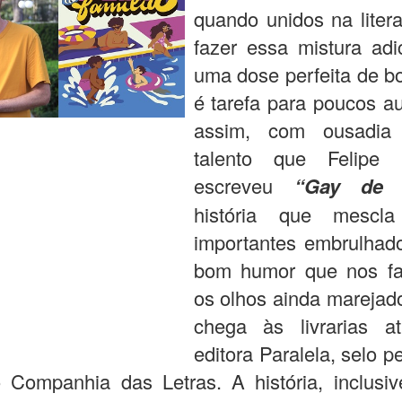
quando unidos na liter
fazer essa mistura adi
uma dose perfeita de b
é tarefa para poucos au
assim, com ousadia
talento que Felipe 
escreveu
“Gay de F
história que mescla
importantes embrulha
bom humor que nos fa
os olhos ainda marejad
chega às livrarias a
editora Paralela, selo p
Companhia das Letras. A história, inclusiv