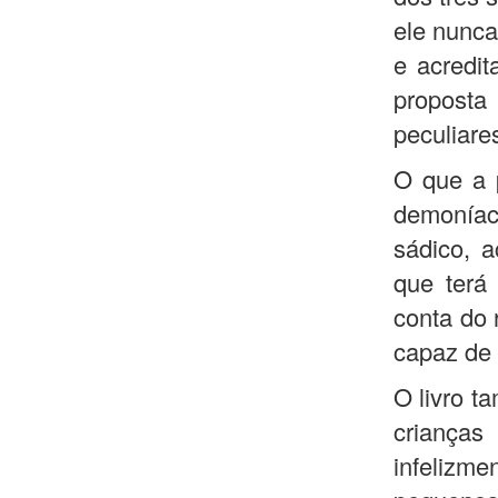
ele nunca
e acredit
propost
peculiare
O que a 
demoníac
sádico, 
que terá
conta do 
capaz de 
O livro t
crianças
infelizm