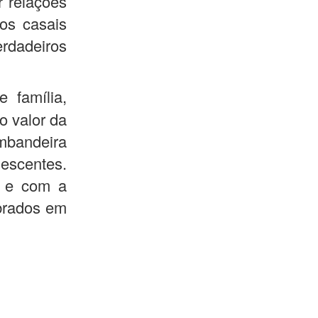
r relações
tos casais
erdadeiros
 família,
o valor da
embandeira
lescentes.
s e com a
ibrados em