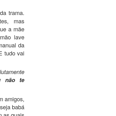
da trama.
tes, mas
Que a mãe
mão lave
manual da
E tudo vai
olutamente
u não te
m amigos,
 seja babá
m as quais