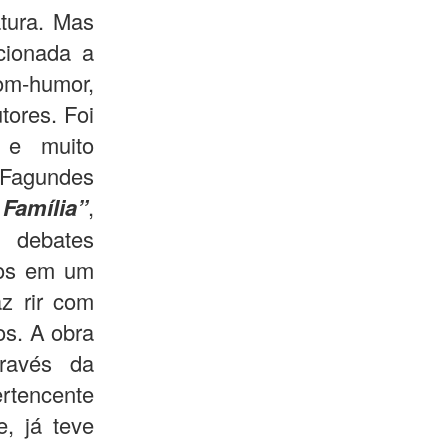
atura. Mas
cionada a
om-humor,
tores. Foi
 e muito
Fagundes
amília”
,
 debates
dos em um
z rir com
os. A obra
través da
ertencente
e, já teve