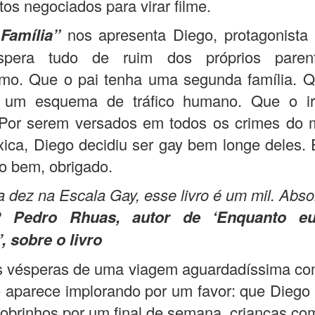
tos negociados para virar filme.
Família”
nos apresenta Diego, protagonista 
spera tudo de ruim dos próprios paren
mo. Que o pai tenha uma segunda família. 
um esquema de tráfico humano. Que o ir
. Por serem versados em todos os crimes do 
óxica, Diego decidiu ser gay bem longe deles. 
o bem, obrigado.
a dez na Escala Gay, esse livro é um mil. Abs
? Pedro Rhuas, autor de ‘
Enquanto e
, sobre o livro
s vésperas de uma viagem aguardadíssima co
 aparece implorando por um favor: que Diego
sobrinhos por um final de semana, crianças co