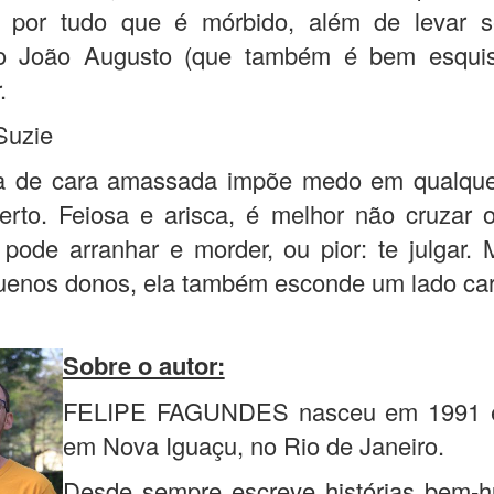
 por tudo que é mórbido, além de levar 
io João Augusto (que também é bem esquisi
.
Suzie
a de cara amassada impõe medo em qualqu
erto. Feiosa e arisca, é melhor não cruzar 
 pode arranhar e morder, ou pior: te julgar
uenos donos, ela também esconde um lado car
Sobre o autor:
FELIPE FAGUNDES nasceu em 1991 e
em Nova Iguaçu, no Rio de Janeiro.
Desde sempre escreve histórias bem-