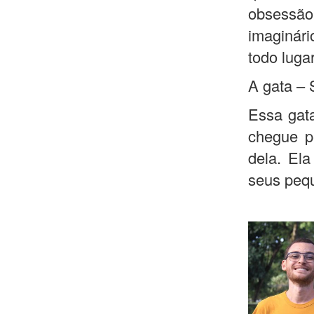
obsessão
imaginár
todo lugar
A gata – 
Essa gat
chegue p
dela. Ela
seus peq