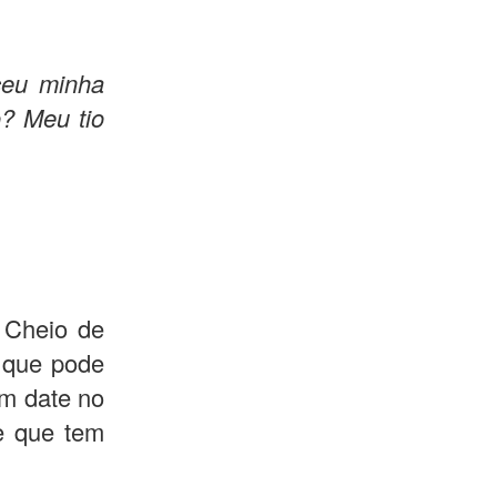
ceu minha
o? Meu tio
 Cheio de
o que pode
um date no
e que tem