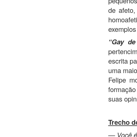
pequenos 
de afeto,
homoafeti
exemplos
“Gay de 
pertencim
escrita p
uma maior
Felipe m
formação 
suas opin
Trecho do
— Você é 