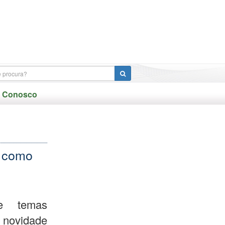
e Conosco
s como
 e temas
novidade