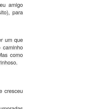
seu amigo
to), para
er um que
o caminho
. Mas como
inhoso.
 cresceu
humoradas