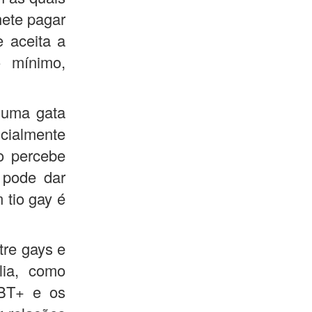
mete pagar
e aceita a
 mínimo,
 uma gata
cialmente
o percebe
 pode dar
 tio gay é
tre gays e
lia, como
GBT+ e os