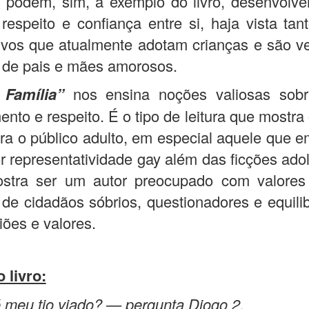
podem, sim, a exemplo do livro, desenvolve
 respeito e confiança entre si, haja vista tan
vos que atualmente adotam crianças e são v
 de pais e mães amorosos.
Família”
nos ensina noções valiosas sobre
ento e respeito. É o tipo de leitura que mostra 
ara o público adulto, em especial aquele que 
 representatividade gay além das ficções ado
ostra ser um autor preocupado com valore
de cidadãos sóbrios, questionadores e equil
iões e valores.
 livro:
meu tio viado? — pergunta Diogo 2.