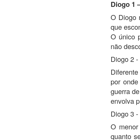
Diogo 1 
O Diogo m
que escon
O único 
não desco
Diogo 2 -
Diferente
por onde 
guerra de
envolva p
Diogo 3 -
O menor d
quanto se