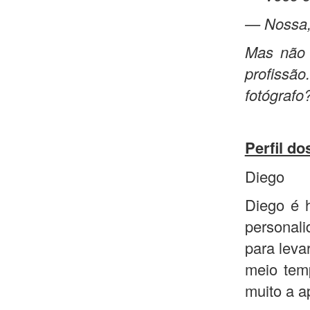
— Nossa,
Mas não 
profissão
fotógrafo
Perfil d
Diego
Diego é 
personali
para leva
meio tem
muito a a