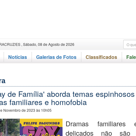
RACRUZ/ES , Sábado, 08 de Agosto de 2026
Notícias
Galerias de Fotos
Classificados
Fal
ra
Gay de Família' aborda temas espinhoso
as familiares e homofobia
de Novembro de 2023 às 10h05
Dramas familiares
delicados não são 