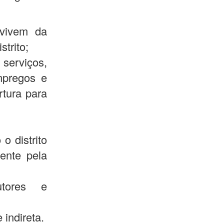
 vivem da
trito;
serviços,
mpregos e
rtura para
o distrito
ente pela
tores e
 indireta.