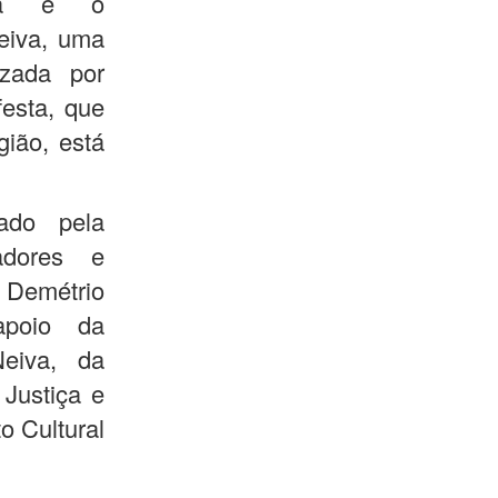
ura e o
eiva, uma
izada por
festa, que
gião, está
ado pela
adores e
 Demétrio
poio da
Neiva, da
Justiça e
o Cultural