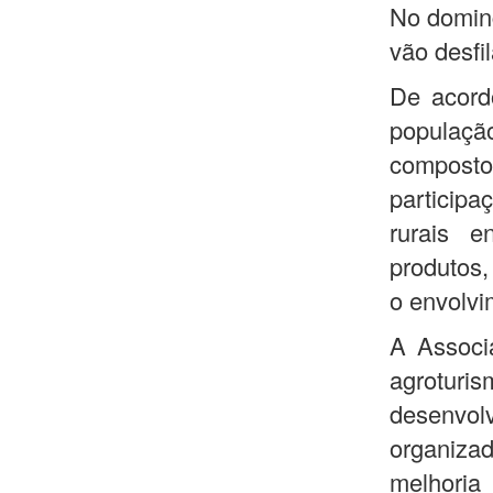
No doming
vão desfi
De acord
populaç
composto
participa
rurais e
produtos,
o envolvi
A Associ
agroturi
desenvol
organizad
melhoria