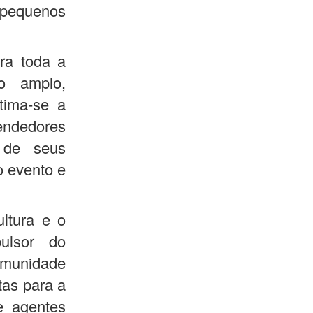
s pequenos
ra toda a
o amplo,
tima-se a
eendedores
o de seus
o evento e
ltura e o
ulsor do
omunidade
tas para a
e agentes