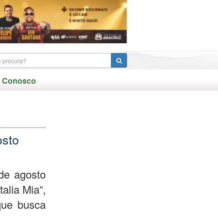
e Conosco
osto
de agosto
talia Mia”,
que busca