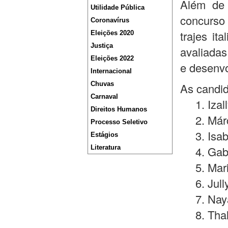
Além de 
Utilidade Pública
concurso
Coronavírus
trajes i
Eleições 2020
Justiça
avaliadas
Eleições 2022
e desenvol
Internacional
Chuvas
As candid
Carnaval
1. Izall
Direitos Humanos
2. Márci
Processo Seletivo
3. Isabe
Estágios
Literatura
4. Gabri
5. Maria
6. Jully
7. Naya
8. Thaly