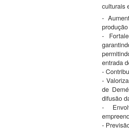
culturais
- Aument
produção 
- Fortal
garantin
permitind
entrada d
- Contrib
- Valoriz
de Demét
difusão da
- Envo
empreende
- Previsã