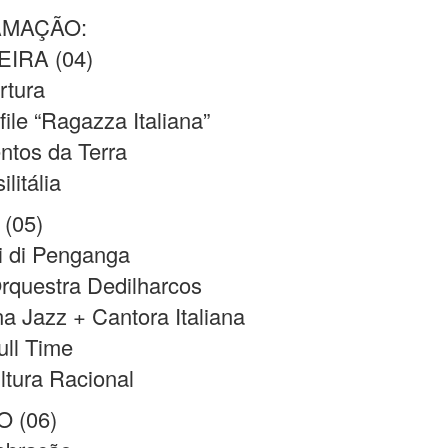
MAÇÃO:
IRA (04)
rtura
file “Ragazza Italiana”
entos da Terra
ilitália
(05)
ri di Penganga
rquestra Dedilharcos
na Jazz + Cantora Italiana
ull Time
ltura Racional
 (06)