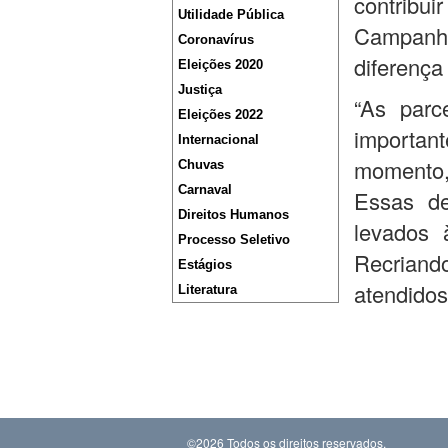
contribui
Utilidade Pública
Campanha
Coronavírus
diferença
Eleições 2020
Justiça
“As parc
Eleições 2022
important
Internacional
momento,
Chuvas
Carnaval
Essas de
Direitos Humanos
levados 
Processo Seletivo
Recrian
Estágios
atendidos
Literatura
©2026 Todos os direitos reservados.