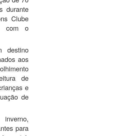
s durante
ns Clube
ia com o
m destino
hados aos
himento
eitura de
rianças e
tuação de
inverno,
ntes para