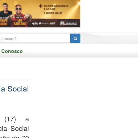
e Conosco
ia Social
 (17) a
cia Social
ção de 70