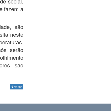
de social.
e fazem a
dade, são
sita neste
eraturas.
ós serão
olhimento
ores são
Voltar