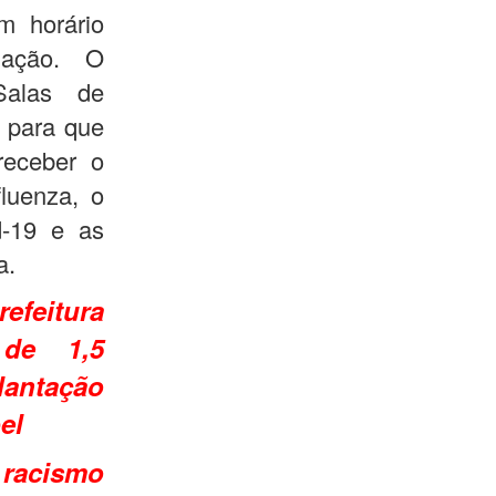
m horário
nação. O
Salas de
 para que
receber o
fluenza, o
d-19 e as
a.
refeitura
 de 1,5
lantação
el
 racismo