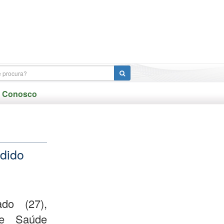
e Conosco
dido
do (27),
de Saúde