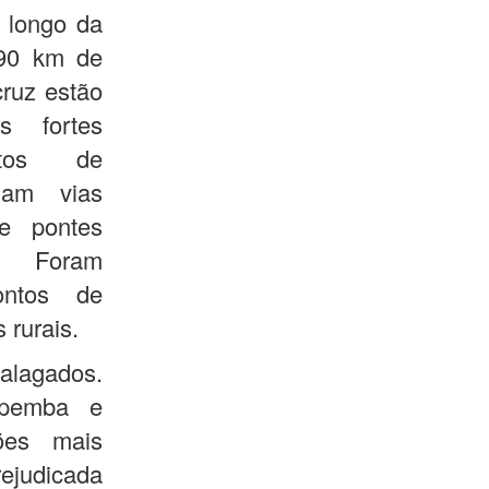
 longo da
90 km de
cruz estão
s fortes
tos de
nam vias
de pontes
 Foram
ontos de
 rurais.
 alagados.
upemba e
ões mais
rejudicada