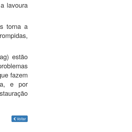
 a lavoura
s torna a
 rompidas,
ag) estão
problemas
 que fazem
a, e por
stauração
Voltar