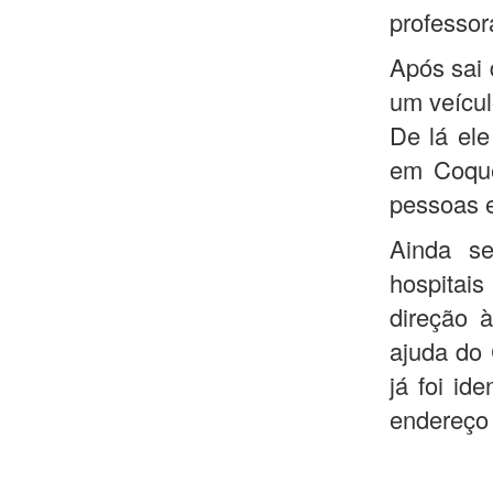
professor
Após sai 
um veícul
De lá ele
em Coquei
pessoas 
Ainda se
hospitai
direção à
ajuda do 
já foi id
endereç