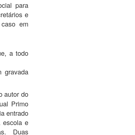
cial para
retários e
 caso em
e, a todo
m gravada
o autor do
ual Primo
ia entrado
 escola e
as. Duas