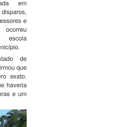
izada em
disparos,
fessores e
ocorreu
escola
icípio.
stado de
irmou que
o exato.
ue haveria
oras e um