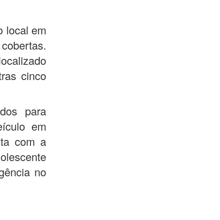
o local em
 cobertas.
localizado
tras cinco
idos para
eículo em
eita com a
dolescente
igência no