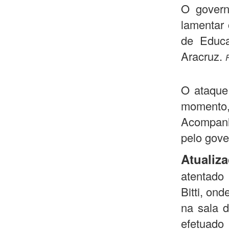
O govern
lamentar 
de Educ
Aracruz.
O ataque
momento,
Acompanh
pelo gov
Atualiza
atentado
Bitti, on
na sala 
efetuado