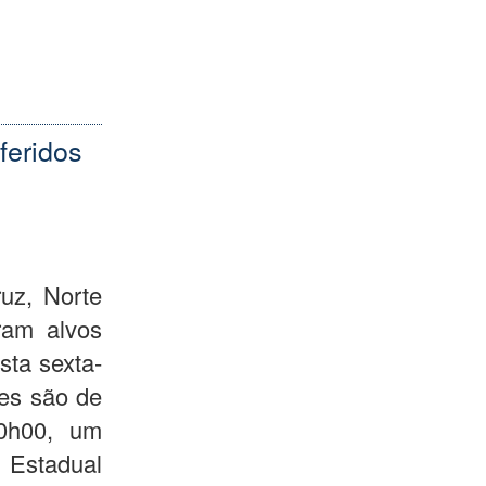
feridos
uz, Norte
ram alvos
ta sexta-
ões são de
10h00, um
 Estadual