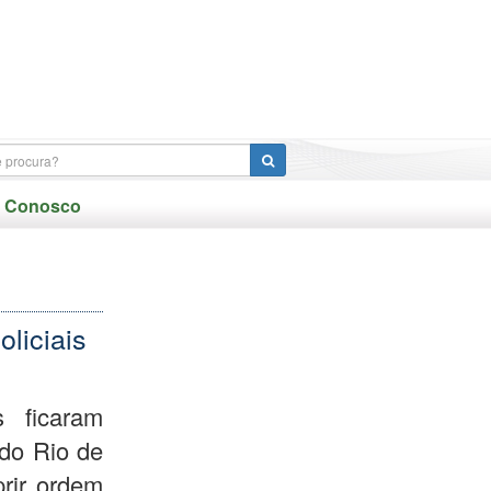
e Conosco
oliciais
s ficaram
r do Rio de
prir ordem