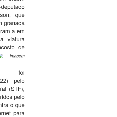
x-deputado
rson, que
m granada
giram a em
a viatura
encosto de
Imagem
 foi
22) pelo
al (STF),
ridos pelo
ntra o que
ernet para