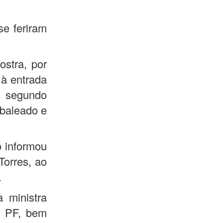
se feriram
stra, por
 à entrada
m segundo
 baleado e
o informou
Torres, ao
.
 ministra
a PF, bem