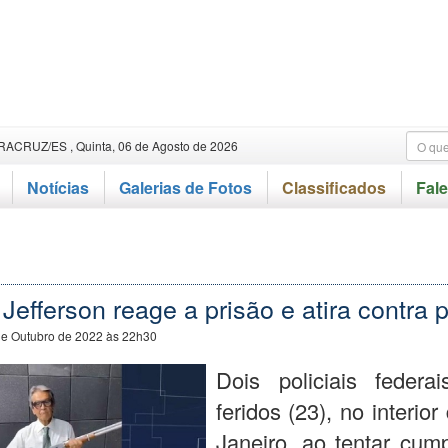
RACRUZ/ES , Quinta, 06 de Agosto de 2026
Notícias
Galerias de Fotos
Classificados
Fal
Jefferson reage a prisão e atira contra p
de Outubro de 2022 às 22h30
Dois policiais federai
feridos (23), no interio
Janeiro, ao tentar cum