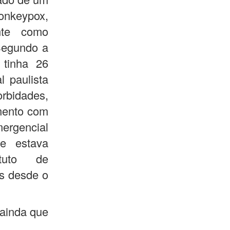
keypox,
nte como
Segundo a
 tinha 26
l paulista
rbidades,
mento com
ergencial
e estava
ituto de
as desde o
 ainda que