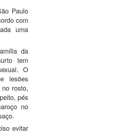
São Paulo
cordo com
vada uma
amília da
surto tem
sexual. O
e lesões
no rosto,
peito, pés
caroço no
saço.
iso evitar