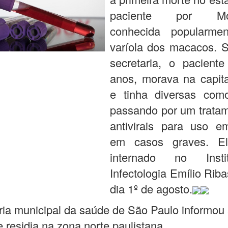
paciente por Mon
conhecida popularme
varíola dos macacos. 
secretaria, o paciente
anos, morava na capita
e tinha diversas como
passando por um trata
antivirais para uso em
em casos graves. El
internado no Inst
Infectologia Emílio Rib
dia 1º de agosto.
ria municipal da saúde de São Paulo informou
e residia na zona norte paulistana.