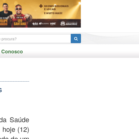
e Conosco
s
 da Saúde
 hoje (12)
tado de um