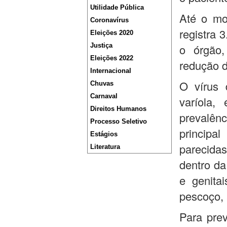
Utilidade Pública
Até o mo
Coronavírus
registra
Eleições 2020
Justiça
o órgão
Eleições 2022
redução d
Internacional
O vírus 
Chuvas
Carnaval
varíola,
Direitos Humanos
prevalên
Processo Seletivo
principa
Estágios
parecida
Literatura
dentro da
e genita
pescoço, a
Para prev