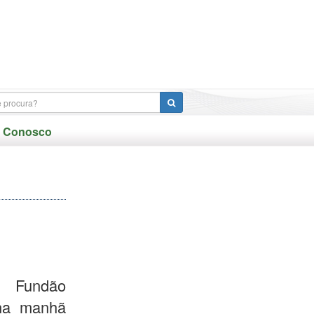
e Conosco
 Fundão
 na manhã