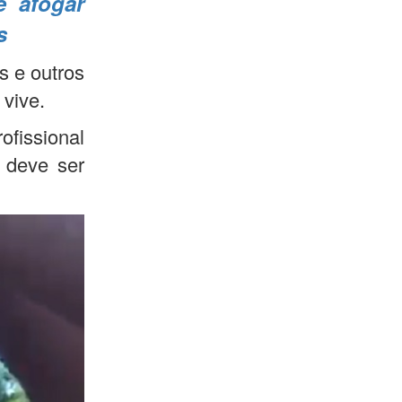
e afogar
s
s e outros
 vive.
fissional
 deve ser