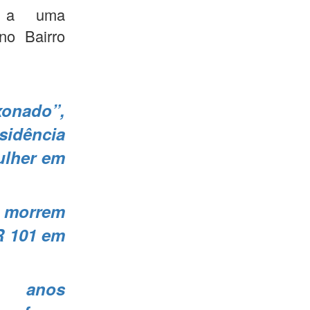
o a uma
 no Bairro
xonado”,
idência
ulher em
 morrem
R 101 em
 anos