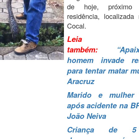
de hoje, próxim
residência, localizada
Cocal.
Leia
também:
“Apai
homem invade res
para tentar matar m
Aracruz
Marido e mulher
após acidente na B
João Neiva
Criança de 5