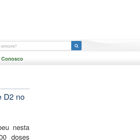
e Conosco
e D2 no
beu nesta
900 doses