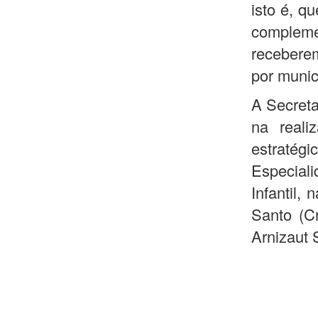
isto é, q
compleme
receber
por munic
A Secreta
na reali
estratégi
Especiali
Infantil,
Santo (Cr
Arnizaut 