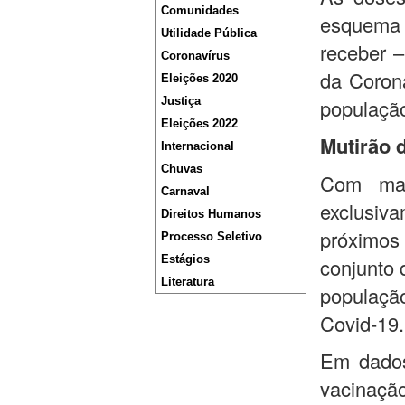
Comunidades
esquema 
Utilidade Pública
receber –
Coronavírus
da Coron
Eleições 2020
Justiça
populaçã
Eleições 2022
Mutirão d
Internacional
Chuvas
Com mai
Carnaval
exclusiva
Direitos Humanos
próximos
Processo Seletivo
Estágios
conjunto 
Literatura
população
Covid-19.
Em dados 
vacinaçã