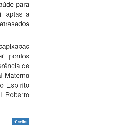
saúde para
l aptas a
atrasados
 capixabas
ar pontos
erência de
al Materno
o Espírito
al Roberto
Voltar