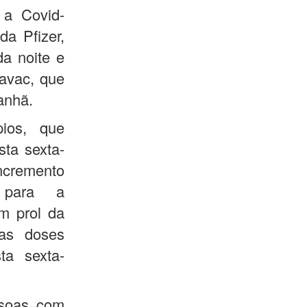
 a Covid-
a Pfizer,
a noite e
avac, que
manhã.
ios, que
ta sexta-
incremento
 para a
m prol da
das doses
ta sexta-
ssoas com