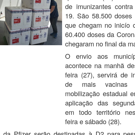
de imunizantes contra
19. São 58.500 doses d
que chegam no inicío d
60.400 doses da Coron
chegaram no final da 
O envio aos municíp
acontece na manhã des
feira (27), servirá de 
de mais vacinas
mobilização estadual e
aplicação das segun
em todo território nes
feira e sábado (28).
 da Pfizer serão destinadas à D2 para pe