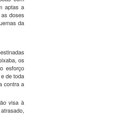
m aptas a
á as doses
quemas da
stinadas
pixaba, os
o esforço
 e de toda
a contra a
rão visa à
atrasado,