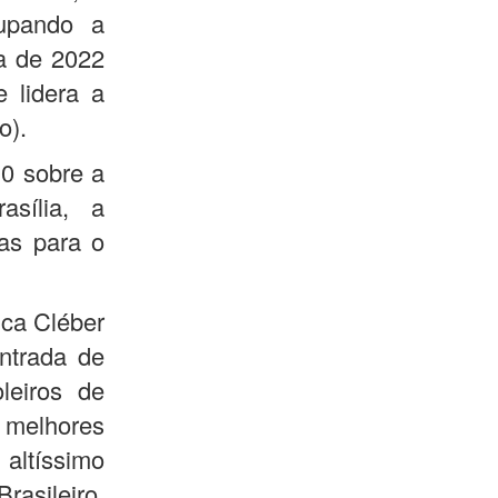
upando a
pa de 2022
 lidera a
o).
 0 sobre a
sília, a
as para o
ica Cléber
entrada de
leiros de
s melhores
altíssimo
rasileiro,