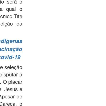
rio será o
 a qual o
cnico Tite
edição da
ndígenas
cinação
covid-19
te seleção
disputar a
. O placar
el Jesus e
 Apesar de
Gareca, o