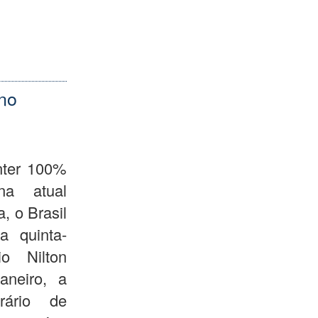
 no
nter 100%
na atual
, o Brasil
a quinta-
io Nilton
aneiro, a
rário de