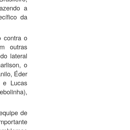
fazendo a
ecífico da
o contra o
em outras
o lateral
rlison, o
nilo, Éder
d e Lucas
ebolinha),
 equipe de
mportante