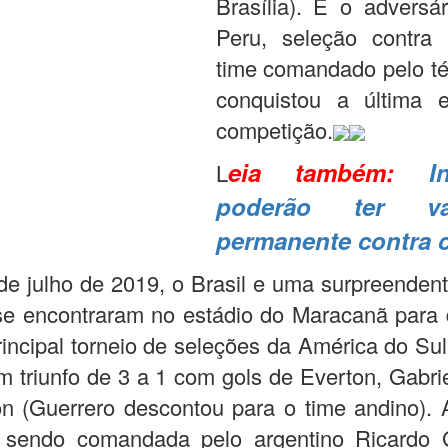
Brasília). E o adversá
Peru, seleção contra
time comandado pelo té
conquistou a última 
competição.
eia também:
I
L
poderão ter va
permanente contra 
de julho de 2019, o Brasil e uma surpreenden
e encontraram no estádio do Maracanã para 
principal torneio de seleções da América do Sul
 um triunfo de 3 a 1 com gols de Everton, Gabri
on (Guerrero descontou para o time andino).
r sendo comandada pelo argentino Ricardo 