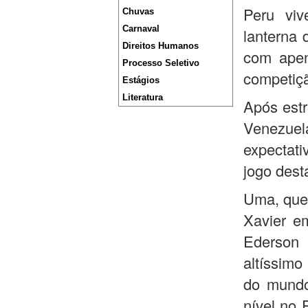
Peru viv
Chuvas
Carnaval
lanterna 
Direitos Humanos
com apen
Processo Seletivo
competiç
Estágios
Literatura
Após estr
Venezue
expectat
jogo desta
Uma, que 
Xavier em
Ederson 
altíssimo
do mundo
nível no 