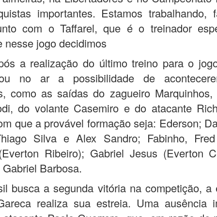
uistas importantes. Estamos trabalhando, 
unto com o Taffarel, que é o treinador esp
e nesse jogo decidimos
ós a realização do último treino para o jog
cou no ar a possibilidade de acontecer
, como as saídas do zagueiro Marquinhos, d
di, do volante Casemiro e do atacante Richa
om que a provável formação seja: Ederson; Da
 Thiago Silva e Alex Sandro; Fabinho, Fre
Everton Ribeiro); Gabriel Jesus (Everton C
 Gabriel Barbosa.
il busca a segunda vitória na competição, a
Gareca realiza sua estreia. Uma ausência i