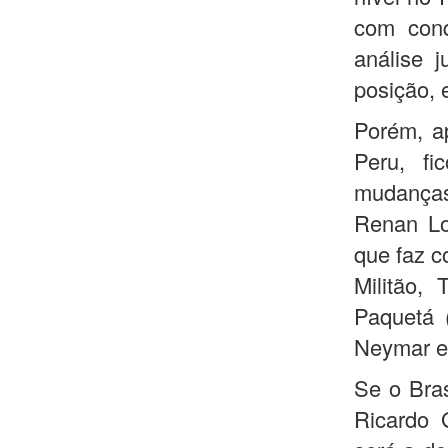
com conq
análise j
posição, 
Porém, ap
Peru, fi
mudanças
Renan Lo
que faz c
Militão,
Paquetá (
Neymar e
Se o Bras
Ricardo 