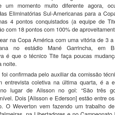
e um momento muito diferente agora, oc
das Eliminatórias Sul-Americanas para a Co
as 4 pontos conquistados (a equipe de Tite
ão com 18 pontos com 100% de aproveitament
ear na Copa América com uma vitória de 3 a
lana no estádio Mané Garrincha, em Bra
iva é que o técnico Tite faça poucas mudanç
 noite.
foi confirmada pelo auxiliar da comissão técn
 entrevista coletiva na última quarta, é a 
no lugar de Alisson no gol: “São três go
 nível. Dois [Alisson e Ederson] estão entre o
. O Weverton vem fazendo um trabalho de 
Palmeiras, na Libertadores e no Campeonato B