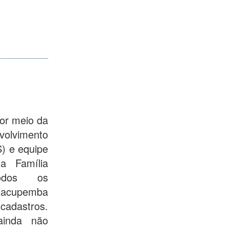
por meio da
olvimento
) e equipe
a Família
odos os
 Jacupemba
adastros.
ainda não