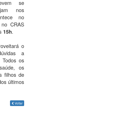
evem se
ejam nos
ontece no
no CRAS
s
15h
.
oveitará o
dúvidas a
. Todos os
saúde, os
s filhos de
dos últimos
Voltar