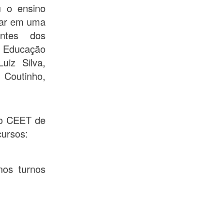
u o ensino
lar em uma
ntes dos
 Educação
uiz Silva,
 Coutinho,
no CEET de
cursos:
nos turnos