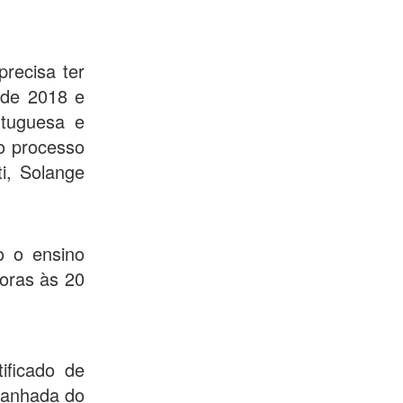
recisa ter
l de 2018 e
tuguesa e
do processo
i, Solange
o o ensino
horas às 20
ificado de
panhada do