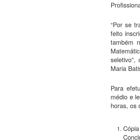
Profissiona
“Por se t
feito insc
também n
Matemática
seletivo”
Maria Bati
Para efet
médio e le
horas, os 
Cópia
Concl