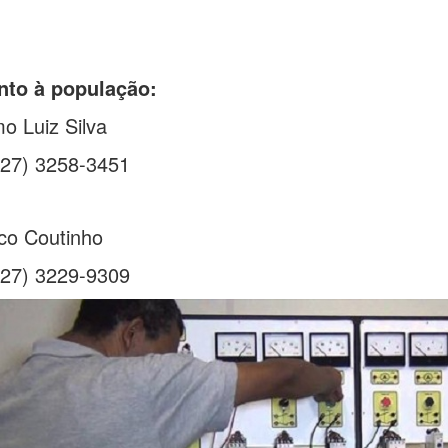
to à população:
o Luiz Silva
(27) 3258-3451
o Coutinho
(27) 3229-9309