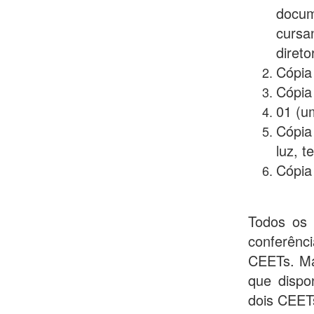
docum
cursa
direto
Cópia
Cópia
01 (u
Cópia
luz, t
Cópia
Todos os 
conferênc
CEETs. Ma
que dispo
dois CEET