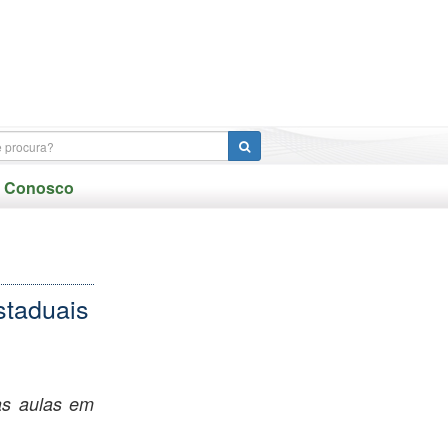
e Conosco
staduais
as aulas em