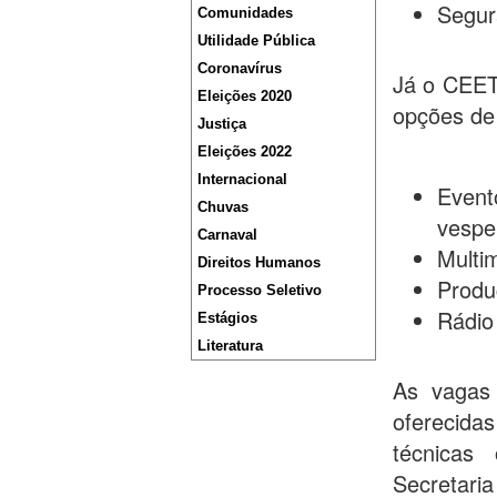
Segur
Comunidades
Utilidade Pública
Coronavírus
Já o CEET
Eleições 2020
opções de
Justiça
Eleições 2022
Internacional
Event
Chuvas
vesper
Carnaval
Multim
Direitos Humanos
Produ
Processo Seletivo
Rádio
Estágios
Literatura
As vagas 
oferecida
técnicas
Secretari