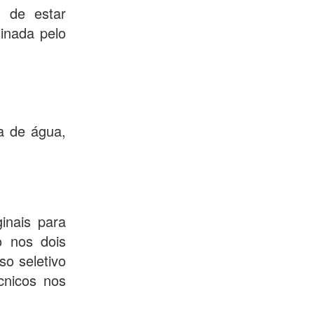
o de estar
inada pelo
a de água,
inais para
o nos dois
o seletivo
cnicos nos