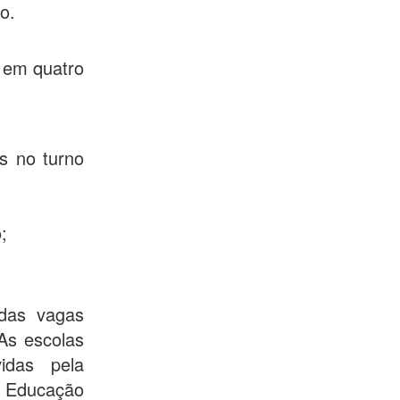
o.
 em quatro
s no turno
;
 das vagas
 As escolas
idas pela
e Educação