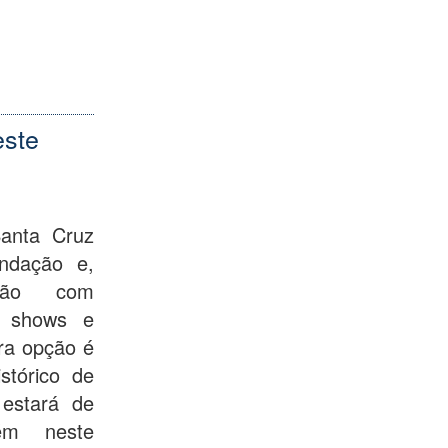
este
anta Cruz
ndação e,
ção com
s, shows e
tra opção é
stórico de
estará de
ém neste