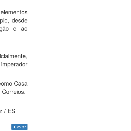
 elementos
ípio, desde
ação e ao
ialmente,
 imperador
 como Casa
 Correios.
z / ES
Voltar