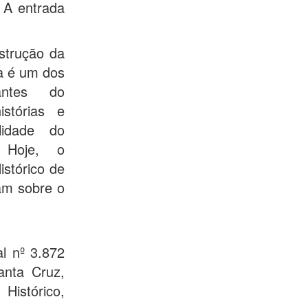
 A entrada
strução da
a é um dos
antes do
istórias e
lidade do
. Hoje, o
stórico de
tam sobre o
l nº 3.872
anta Cruz,
Histórico,