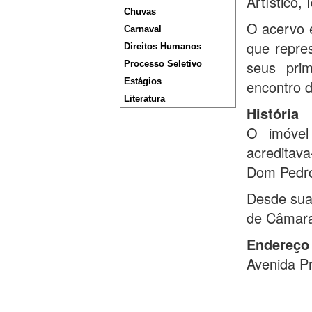
Artístico,
Chuvas
O acervo 
Carnaval
que repres
Direitos Humanos
seus pri
Processo Seletivo
Estágios
encontro d
Literatura
História
O imóvel
acreditav
Dom Pedro 
Desde sua
de Câmara
Endereço
Avenida Pr