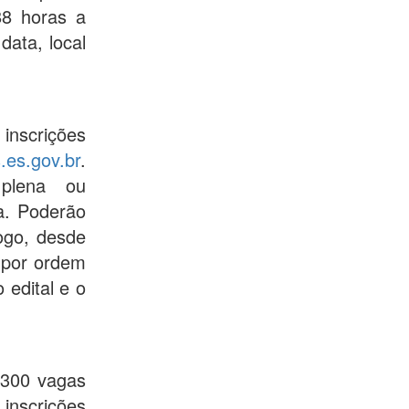
88 horas a
data, local
 inscrições
.es.gov.br
.
 plena ou
a. Poderão
ogo, desde
 por ordem
 edital e o
 300 vagas
 inscrições