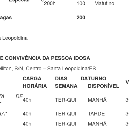
200h
100
Matutino
Vagas
200
Leopoldina
E CONVIVÊNCIA DA PESSOA IDOSA
lton, S/N, Centro – Santa Leopoldina/ES
CARGA
DIAS DA
TURNO
HORÁRIA
SEMANA
DISPONÍVEL
STA DE
40h
TER-QUI
MANHÃ
3
*
40h
TER-QUI
TARDE
3
TA*
40h
TER-QUI
MANHÃ
3