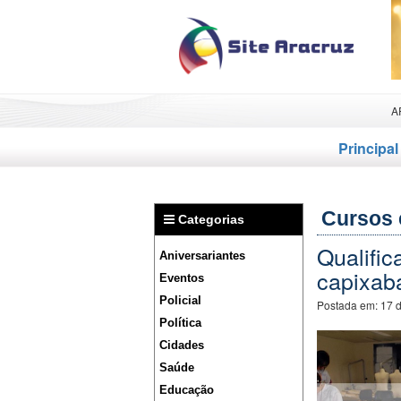
A
Principal
Cursos 
Categorias
Qualific
Aniversariantes
capixaba
Eventos
Policial
Postada em:
17 
Política
Cidades
Saúde
Educação