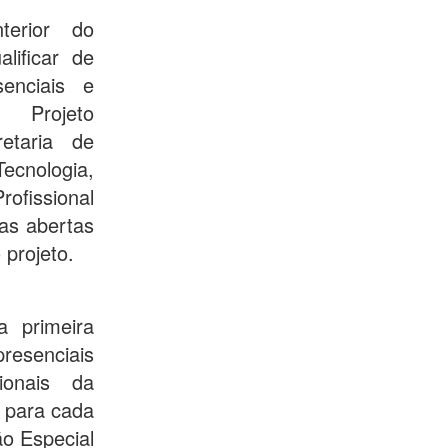
terior do
lificar de
enciais e
 Projeto
etaria de
cnologia,
ofissional
as abertas
projeto.
 primeira
senciais
ionais da
 para cada
o Especial