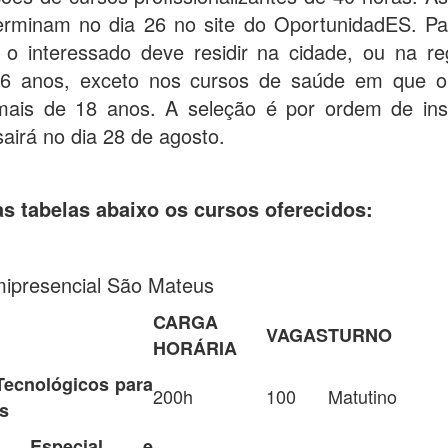
rminam no dia 26 no site do OportunidadES. Par
o interessado deve residir na cidade, ou na reg
6 anos, exceto nos cursos de saúde em que o
mais de 18 anos. A seleção é por ordem de ins
sairá no dia 28 de agosto.
as tabelas abaixo os cursos oferecidos:
esencial São Mateus
CARGA
VAGAS
TURNO
HORÁRIA
Tecnológicos para
200h
100
Matutino
s
o Especial e