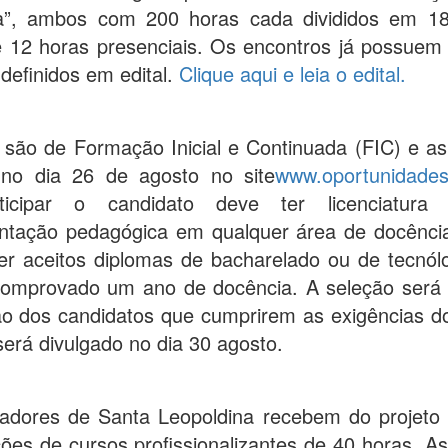
va”, ambos com 200 horas cada divididos em 1
e 12 horas presenciais. Os encontros já possuem 
 definidos em edital.
Clique aqui e leia o edital.
são de Formação Inicial e Continuada (FIC) e as
no dia 26 de agosto no site
www.oportunidades
ticipar o candidato deve ter licenciatura
tação pedagógica em qualquer área de docênci
r aceitos diplomas de bacharelado ou de tecnól
comprovado um ano de docência. A seleção será
ão dos candidatos que cumprirem as exigências do
será divulgado no dia 30 agosto.
adores de Santa Leopoldina recebem do projeto
es de cursos profissionalizantes de 40 horas. As