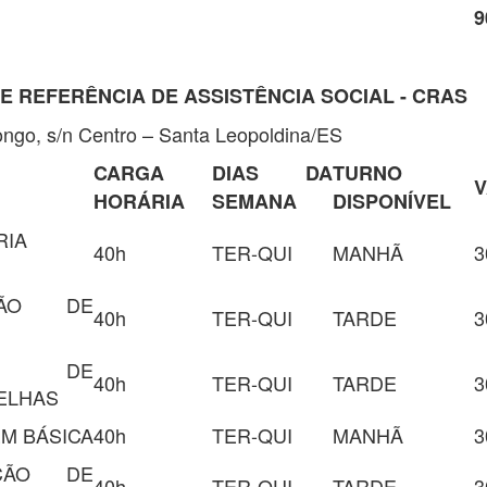
9
E REFERÊNCIA DE ASSISTÊNCIA SOCIAL - CRAS
ngo, s/n Centro – Santa Leopoldina/ES
CARGA
DIAS DA
TURNO
HORÁRIA
SEMANA
DISPONÍVEL
RIA
40h
TER-QUI
MANHÃ
3
ÇÃO DE
40h
TER-QUI
TARDE
3
GN DE
40h
TER-QUI
TARDE
3
ELHAS
M BÁSICA
40h
TER-QUI
MANHÃ
3
AÇÃO DE
40h
TER-QUI
TARDE
3