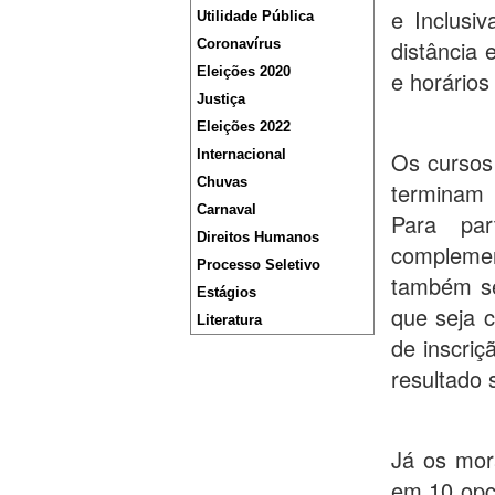
e Inclusi
Utilidade Pública
distância 
Coronavírus
Eleições 2020
e horários
Justiça
Eleições 2022
Internacional
Os cursos 
Chuvas
terminam 
Carnaval
Para par
Direitos Humanos
complemen
Processo Seletivo
também se
Estágios
que seja 
Literatura
de inscriç
resultado 
Já os mor
em 10 opçõ