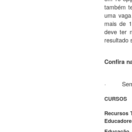
também te
uma vaga 
mais de 1
deve ter 
resultado 
Confira n
· Semipr
CURSOS
Recursos 
Educadore
Educaçã