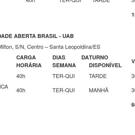
1
DADE ABERTA BRASIL - UAB
lton, S/N, Centro – Santa Leopoldina/ES
CARGA
DIAS DA
TURNO
HORÁRIA
SEMANA
DISPONÍVEL
40h
TER-QUI
TARDE
3
ICA
40h
TER-QUI
MANHÃ
3
6