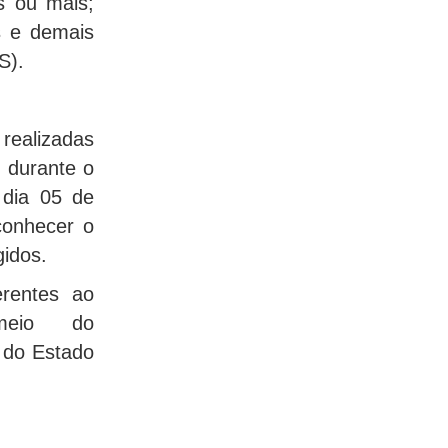
s ou mais;
s e demais
S).
realizadas
, durante o
 dia 05 de
conhecer o
gidos.
erentes ao
meio do
l do Estado