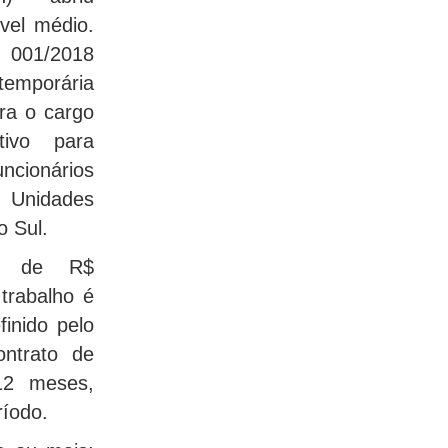
ível médio.
001/2018
 temporária
ra o cargo
tivo para
cionários
nidades
o Sul.
é de R$
trabalho é
inido pelo
ontrato de
12 meses,
ríodo.