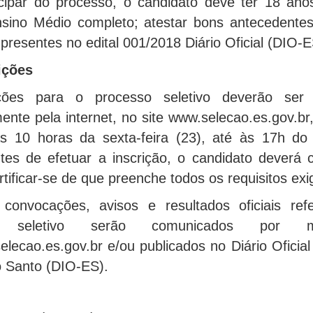
icipar do processo, o candidato deve ter 18 ano
nsino Médio completo; atestar bons antecedente
presentes no edital 001/2018 Diário Oficial (DIO-E
ições
ções para o processo seletivo deverão ser 
ente pela internet, no site www.selecao.es.gov.br
as 10 horas da sexta-feira (23), até às 17h do
tes de efetuar a inscrição, o candidato deverá 
ertificar-se de que preenche todos os requisitos exi
convocações, avisos e resultados oficiais ref
so seletivo serão comunicados por 
elecao.es.gov.br e/ou publicados no Diário Oficia
o Santo (DIO-ES).