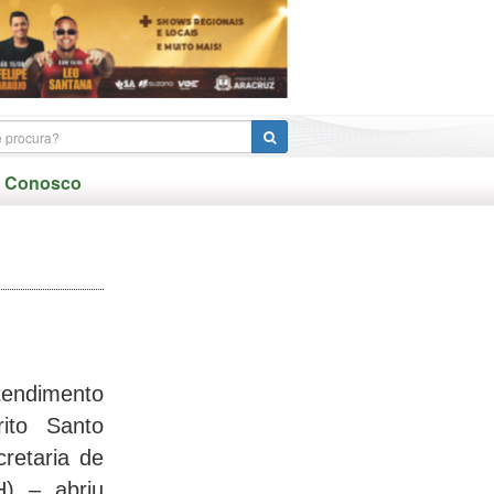
e Conosco
ndimento
rito Santo
cretaria de
) – abriu