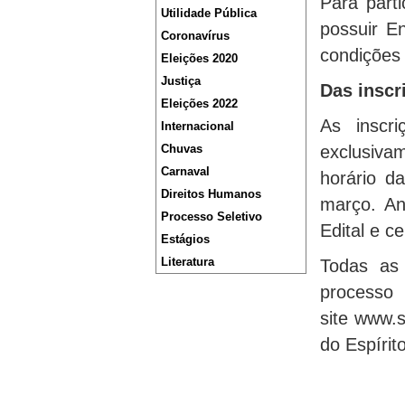
Para part
Utilidade Pública
possuir E
Coronavírus
condições 
Eleições 2020
Justiça
Das inscr
Eleições 2022
As inscri
Internacional
Chuvas
exclusivam
Carnaval
horário d
Direitos Humanos
março. An
Processo Seletivo
Edital e c
Estágios
Literatura
Todas as 
proces
site www.s
do Espírit