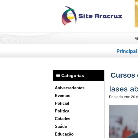
A
Principal
Cursos 
Categorias
Iases ab
Aniversariantes
Eventos
Postada em:
20 
Policial
Política
Cidades
Saúde
Educação