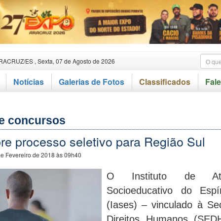
RACRUZ/ES , Sexta, 07 de Agosto de 2026
Notícias
Galerias de Fotos
Classificados
Fal
e concursos
re processo seletivo para Região Sul
de Fevereiro de 2018 às 09h40
O Instituto de Ate
Socioeducativo do Espí
(Iases) – vinculado à Se
Direitos Humanos (SEDH