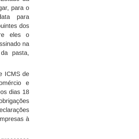
gar, para o
ata para
buintes dos
tre eles o
ssinado na
 da pasta,
de ICMS de
omércio e
 os dias 18
obrigações
eclarações
empresas à