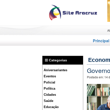
A
Principal
Econom
Categorias
Governo
Aniversariantes
Eventos
Postada em:
14 
Policial
Política
Cidades
Saúde
Educação