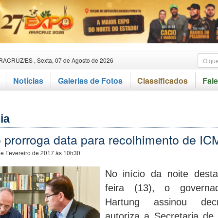
RACRUZ/ES , Sexta, 07 de Agosto de 2026
Notícias
Galerias de Fotos
Classificados
Fal
ia
 prorroga data para recolhimento de I
de Fevereiro de 2017 às 10h30
No início da noite dest
feira (13), o governa
Hartung assinou dec
autoriza a Secretaria de