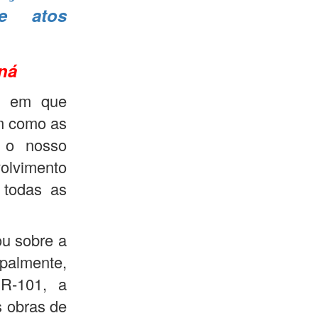
e atos
aná
o, em que
im como as
 o nosso
olvimento
 todas as
ou sobre a
ipalmente,
R-101, a
s obras de