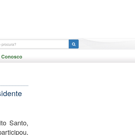
e Conosco
idente
to Santo,
rticipou,