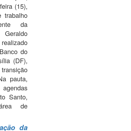
eira (15),
 trabalho
ente da
 Geraldo
 realizado
 Banco do
lia (DF),
 transição
Na pauta,
s agendas
to Santo,
área de
ação da