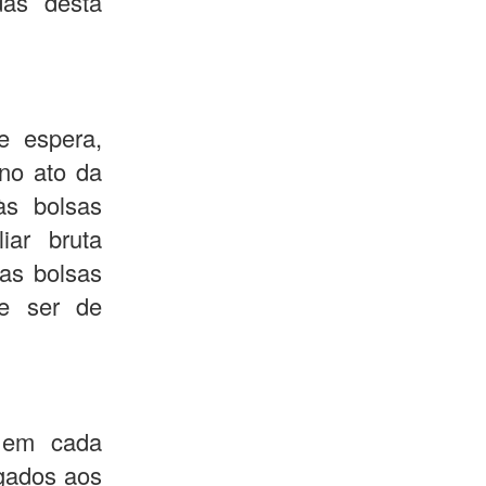
das desta
e espera,
no ato da
às bolsas
iar bruta
 as bolsas
ve ser de
m em cada
lgados aos