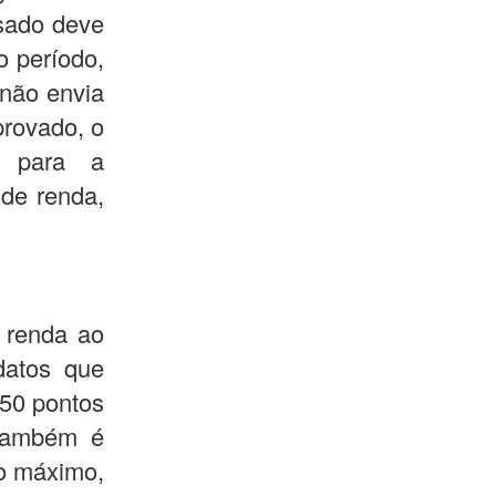
ssado deve
o período,
 não envia
rovado, o
o para a
de renda,
a renda ao
datos que
450 pontos
 Também é
no máximo,