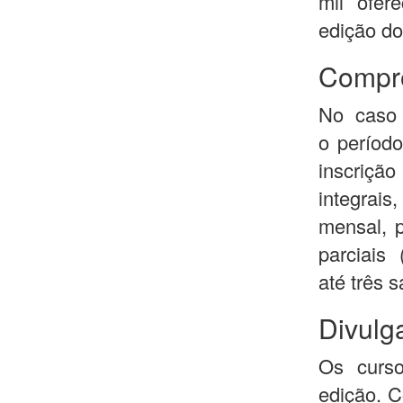
mil ofer
edição do
Compr
No caso 
o períod
inscriçã
integrai
mensal, p
parciais
até três 
Divulg
Os curso
edição. C