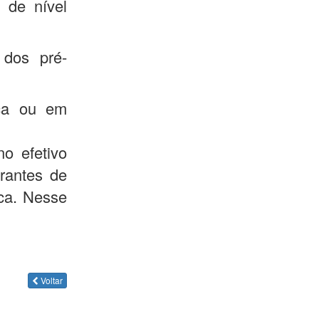
 de nível
dos pré-
ica ou em
no efetivo
grantes de
ica. Nesse
Voltar