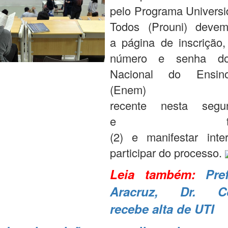
pelo Programa Universi
Todos (Prouni) deve
a página de inscrição
número e senha d
Nacional do Ensin
(Enem) 
recente nesta segu
e terça-f
(2) e manifestar int
participar do processo.
Leia também:
Pre
Aracruz, Dr. Co
recebe alta de UTI