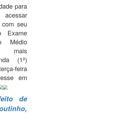
dade para
m acessar
, com seu
o Exame
o Médio
mais
nda (1º)
eira
eresse em
feito de
utinho,