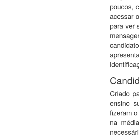
poucos, c
acessar o
para ver 
mensagen
candida
apresent
identific
Candid
Criado pa
ensino s
fizeram o
na média
necessári