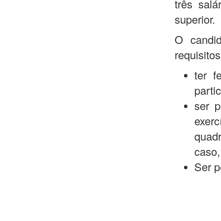
três sal
superior.
O candi
requisitos
ter 
parti
ser p
exerc
quadr
caso,
Ser p