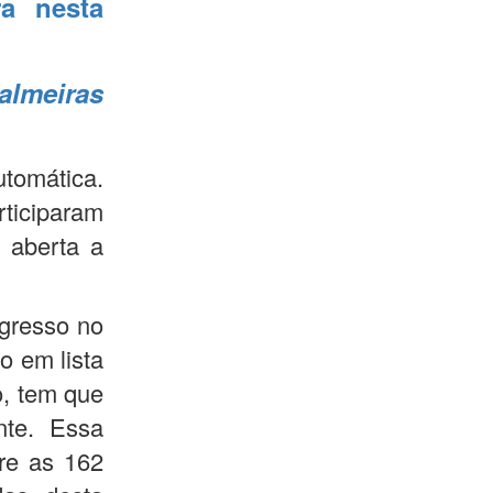
ra nesta
almeiras
utomática.
rticiparam
 aberta a
ngresso no
o em lista
o, tem que
nte. Essa
re as 162