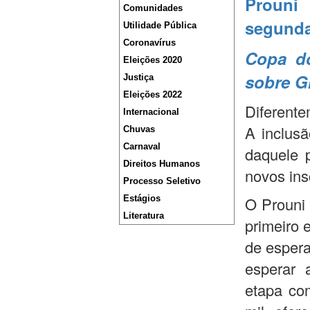
Prouni 
Comunidades
segunda
Utilidade Pública
Coronavírus
Copa do
Eleições 2020
sobre G
Justiça
Eleições 2022
Diferente
Internacional
A inclusã
Chuvas
Carnaval
daquele 
Direitos Humanos
novos insc
Processo Seletivo
Estágios
O Prouni 
Literatura
primeiro 
de espera
esperar 
etapa co