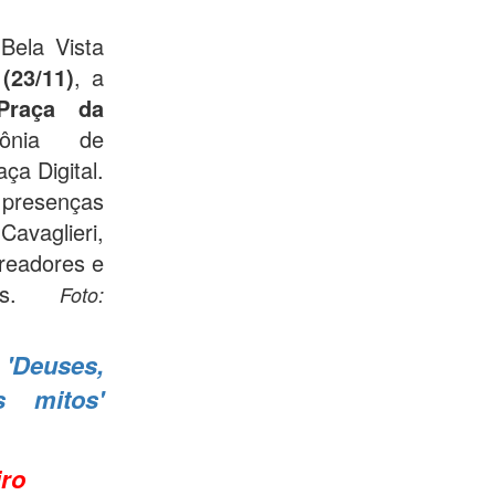
Bela Vista
a
(23/11)
, a
Praça da
ônia de
ça Digital.
 presenças
vaglieri,
ereadores e
rias.
Foto:
 'Deuses,
s mitos'
iro