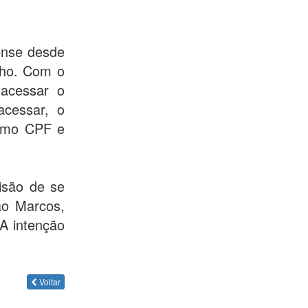
ense desde
lho. Com o
 acessar o
acessar, o
como CPF e
isão de se
São Marcos,
 A intenção
Voltar